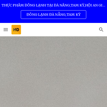
THỰC PHẨM ĐÔNG LẠNH TẠI ĐÀ NẴNG,TAM KỲ,HỘI AN GIÁ SỈ TỐT NHẤT 0932 557 973
Skip to main content
Skip to navigation
ĐÔNG LẠNH ĐÀ NẴNG,TAM KỲ