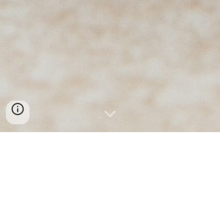
BÁN SỈ VÀ LẺ LÕI VAI BÒ ÚC, lõi vai bò tây
ban nha TẠI ĐÀ NẴNG