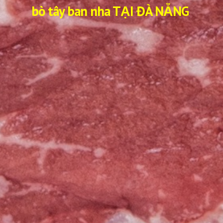
bò tây ban nha TẠI ĐÀ NẴNG