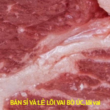
BÁN SỈ VÀ LẺ LÕI VAI BÒ ÚC, lõi vai