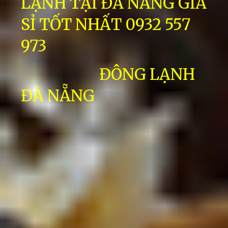
LẠNH TẠI ĐÀ NẴNG GIÁ
SỈ TỐT NHẤT 0932 557
973
ĐÔNG LẠNH
ĐÀ NẴNG