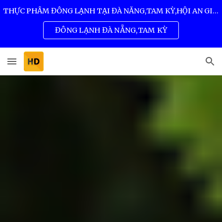
THỰC PHẨM ĐÔNG LẠNH TẠI ĐÀ NẴNG,TAM KỲ,HỘI AN GIÁ SỈ TỐT NHẤT 0932 557 973
Skip to main content
Skip to navigation
ĐÔNG LẠNH ĐÀ NẴNG,TAM KỲ