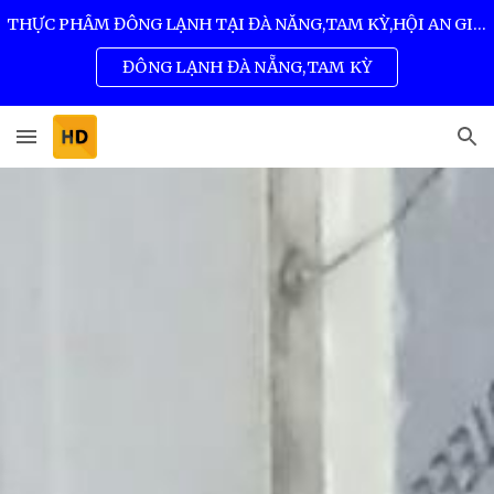
THỰC PHẨM ĐÔNG LẠNH TẠI ĐÀ NẴNG,TAM KỲ,HỘI AN GIÁ SỈ TỐT NHẤT 0932 557 973
Skip to main content
Skip to navigation
ĐÔNG LẠNH ĐÀ NẴNG,TAM KỲ