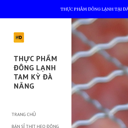
THỰC PHẨM ĐÔNG LẠNH TẠI ĐÀ N
Sk
THỰC PHẨM
ĐÔNG LẠNH
TAM KỲ ĐÀ
NẴNG
TRANG CHỦ
BÁN SỈ THỊT HEO ĐÔNG