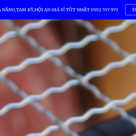
ẴNG,TAM KỲ,HỘI AN GIÁ SỈ TỐT NHẤT 0932 557 973
Đ
ip to main content
Skip to navigat