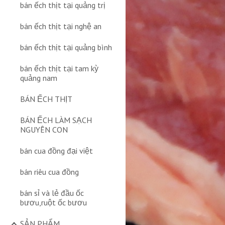
bán ếch thịt tại quảng trị
bán ếch thịt tại nghệ an
bán ếch thịt tại quảng bình
bán ếch thịt tại tam kỳ
quảng nam
BÁN ẾCH THỊT
BÁN ẾCH LÀM SẠCH
NGUYÊN CON
bán cua đồng đại việt
bán riêu cua đồng
bán sỉ và lẻ đầu ốc
bươu,ruột ốc bươu
SẢN PHẨM