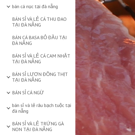
bán cá nục tại đà nẵng
BÁN SỈ VÀ LẺ CÁ THU ĐAO
TẠI ĐÀ NẴNG
BÁN CÁ BASA BỎ ĐẦU TẠI
ĐÀ NẴNG
BÁN SỈ VÀ LẺ CÁ CAM NHẬT
TẠI ĐÀ NẴNG
BÁN SỈ LƯƠN ĐỒNG THỊT
TẠI ĐÀ NẴNG
BÁN SỈ CÁ NGỪ
bán sỉ và lẻ râu bạch tuộc tại
đà nẵng
BÁN SỈ VÀ LẺ TRỨNG GÀ
NON TẠI ĐÀ NẴNG