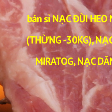
bán sỉ NẠC ĐÙI HEO
(THỪNG -30KG), NẠC
MIRATOG, NẠC DÂ