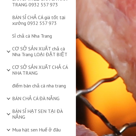
TRANG 0932 557 973
BÁN SỈ CHẢ CÁ giá tốt tại
xưởng 0932 557 973
Sỉ chả cá Nha Trang
CƠ SỞ SẢN XUẤT chả cá
Nha Trang LOẠI ĐẶT BIỆT
CƠ SỞ SẢN XUẤT CHẢ CÁ
NHA TRANG
điểm bán chả cá nha trang
BÁN CHẢ CÁ ĐÀ NẴNG
BÁN SỈ HẠT SEN TẠI ĐÀ
NẴNG
Mua hạt sen Huế ở đâu