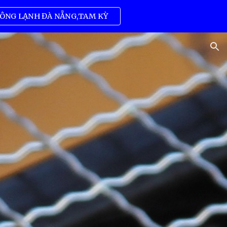
ÔNG LẠNH ĐÀ NẴNG,TAM KỲ
ion