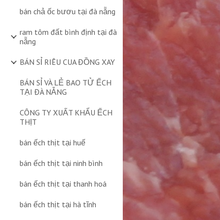
bán chả ốc bươu tại đà nẵng
ram tôm đất bình định tại đà
nẵng
BÁN SỈ RIÊU CUA ĐỒNG XAY
BÁN SỈ VÀ LẺ BAO TỬ ẾCH
TẠI ĐÀ NẴNG
CÔNG TY XUẤT KHẨU ẾCH
THỊT
bán ếch thịt tại huế
bán ếch thịt tại ninh bình
bán ếch thịt tại thanh hoá
bán ếch thịt tại hà tĩnh