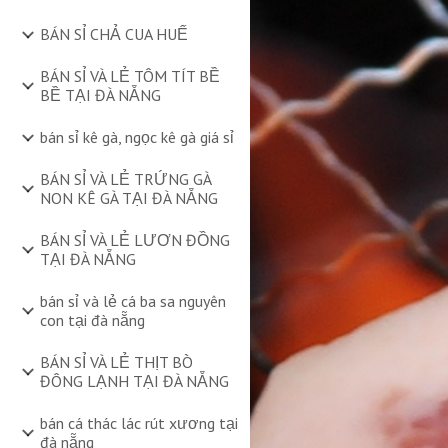
BÁN SỈ CHẢ CUA HUẾ
BÁN SỈ VÀ LẺ TÔM TÍT BỀ
BỀ TẠI ĐÀ NẴNG
bán sỉ kê gà, ngọc kê gà giá sỉ
BÁN SỈ VÀ LẺ TRỨNG GÀ
NON KÊ GÀ TẠI ĐÀ NẴNG
BÁN SỈ VÀ LẺ LƯƠN ĐỒNG
TẠI ĐÀ NẴNG
bán sỉ và lẻ cá ba sa nguyên
con tại đà nẵng
BÁN SỈ VÀ LẺ THỊT BÒ
ĐÔNG LẠNH TẠI ĐÀ NẴNG
bán cá thác lác rút xương tại
đà nẵng