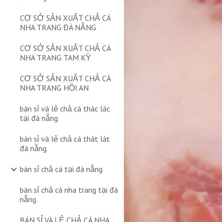
CƠ SỞ SẢN XUẤT CHẢ CÁ
NHA TRANG ĐÀ NẴNG
CƠ SỞ SẢN XUẤT CHẢ CÁ
NHA TRANG TAM KỲ
CƠ SỞ SẢN XUẤT CHẢ CÁ
NHA TRANG HỘI AN
bán sỉ và lẻ chả cá thác lác
tại đà nẵng
bán sỉ và lẻ chả cá thát lát
đà nẵng
bán sỉ chả cá tại đà nẵng
bán sỉ chả cá nha trang tại đà
nẵng
BÁN SỈ VÀ LẺ CHẢ CÁ NHA