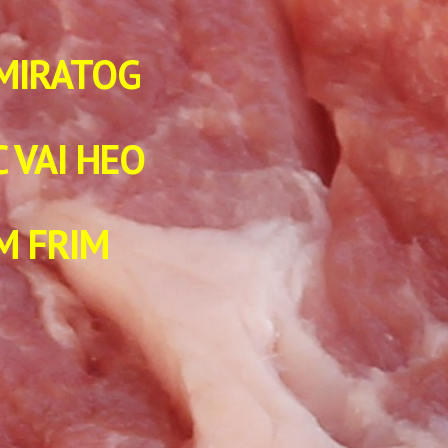
 MIRATOG
 VAI HEO
M FRIM