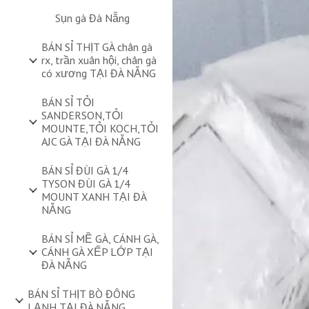
Sụn gà Đà Nẵng
BÁN SỈ THỊT GÀ chân gà
rx, trần xuân hội, chân gà
có xương TẠI ĐÀ NẴNG
BÁN SỈ TỎI
SANDERSON,TỎI
MOUNTE,TỎI KOCH,TỎI
AJC GÀ TẠI ĐÀ NẴNG
BÁN SỈ ĐÙI GÀ 1/4
TYSON ĐÙI GÀ 1/4
MOUNT XANH TẠI ĐÀ
NẴNG
BÁN SỈ MỀ GÀ, CÁNH GÀ,
CÁNH GÀ XẾP LỚP TẠI
ĐÀ NẴNG
BÁN SỈ THỊT BÒ ĐÔNG
LẠNH TẠI ĐÀ NẴNG