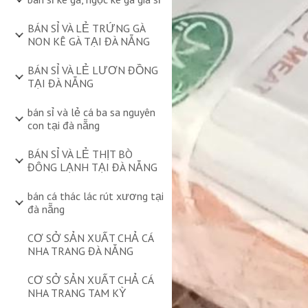
BÁN SỈ VÀ LẺ TRỨNG GÀ
NON KÊ GÀ TẠI ĐÀ NẴNG
BÁN SỈ VÀ LẺ LƯƠN ĐỒNG
TẠI ĐÀ NẴNG
bán sỉ và lẻ cá ba sa nguyên
con tại đà nẵng
BÁN SỈ VÀ LẺ THỊT BÒ
ĐÔNG LẠNH TẠI ĐÀ NẴNG
bán cá thác lác rút xương tại
đà nẵng
CƠ SỞ SẢN XUẤT CHẢ CÁ
NHA TRANG ĐÀ NẴNG
CƠ SỞ SẢN XUẤT CHẢ CÁ
NHA TRANG TAM KỲ