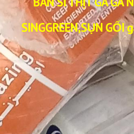
BÁN SỈ THỊT GÀ GÀ 
SINGGREEN,SỤN GỐI g