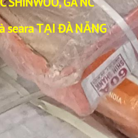
NC SHINWOO, GÀ NC
à seara TẠI ĐÀ NẴNG