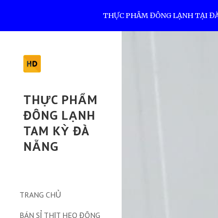
THỰC PHẨM ĐÔNG LẠNH TẠI ĐÀ N
Sk
THỰC PHẨM
ĐÔNG LẠNH
TAM KỲ ĐÀ
NẴNG
TRANG CHỦ
BÁN SỈ THỊT HEO ĐÔNG