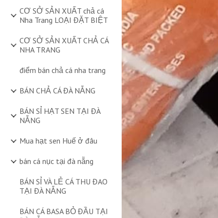
CƠ SỞ SẢN XUẤT chả cá
Nha Trang LOẠI ĐẶT BIỆT
CƠ SỞ SẢN XUẤT CHẢ CÁ
NHA TRANG
điểm bán chả cá nha trang
BÁN CHẢ CÁ ĐÀ NẴNG
BÁN SỈ HẠT SEN TẠI ĐÀ
NẴNG
Mua hạt sen Huế ở đâu
bán cá nục tại đà nẵng
BÁN SỈ VÀ LẺ CÁ THU ĐAO
TẠI ĐÀ NẴNG
BÁN CÁ BASA BỎ ĐẦU TẠI