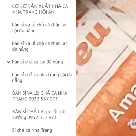
CƠ SỞ SẢN XUẤT CHẢ CÁ
NHA TRANG HỘI AN
bán sỉ và lẻ chả cá thác lác
tại đà nẵng
bán sỉ và lẻ chả cá thát lát
đà nẵng
bán sỉ chả cá tại đà nẵng
bán sỉ chả cá nha trang tại đà
nẵng
BÁN SỈ VÀ LẺ CHẢ CÁ NHA
TRANG 0932 557 973
BÁN SỈ CHẢ CÁ giá tốt tại
xưởng 0932 557 973
Sỉ chả cá Nha Trang