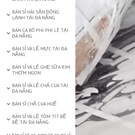
BÁN SỈ HÀI SẢN ĐÔNG
LẠNH TẠI ĐÀ NẴNG
BÁN CÁ RÔ PHI PHI LÊ TẠI
ĐÀ NẴNG
BÁN SỈ VÀ LẺ MỰC TẠI ĐÀ
NẴNG
BÁN SỈ VÀ LẺ GHẸ SỮA RIM
THƠM NGON
BÁN SỈ VÀ LẺ CHẢ CUA TẠI
ĐÀ NẴNG
BÁN SỈ CHẢ CUA HUẾ
BÁN SỈ VÀ LẺ TÔM TÍT BỀ
BỀ TẠI ĐÀ NẴNG
bán sỉ kê gà, ngọc kê gà giá sỉ