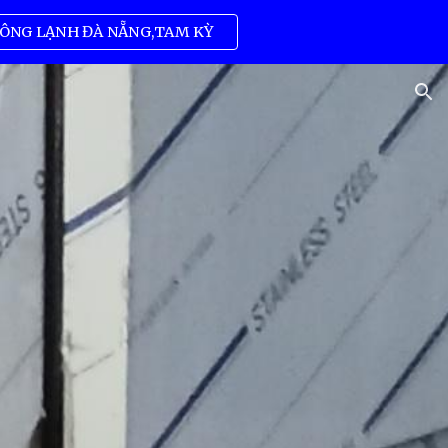
ÔNG LẠNH ĐÀ NẴNG,TAM KỲ
ion