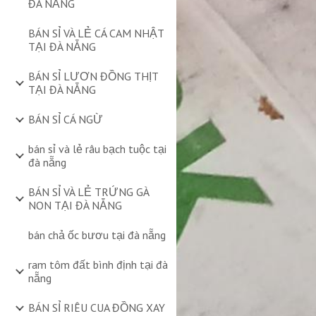
ĐÀ NẴNG
BÁN SỈ VÀ LẺ CÁ CAM NHẬT
TẠI ĐÀ NẴNG
BÁN SỈ LƯƠN ĐỒNG THỊT
TẠI ĐÀ NẴNG
BÁN SỈ CÁ NGỪ
bán sỉ và lẻ râu bạch tuộc tại
đà nẵng
BÁN SỈ VÀ LẺ TRỨNG GÀ
NON TẠI ĐÀ NẴNG
bán chả ốc bươu tại đà nẵng
ram tôm đất bình định tại đà
nẵng
BÁN SỈ RIÊU CUA ĐỒNG XAY