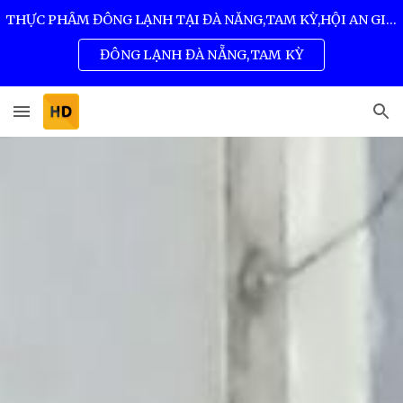
THỰC PHẨM ĐÔNG LẠNH TẠI ĐÀ NẴNG,TAM KỲ,HỘI AN GIÁ SỈ TỐT NHẤT 0932 557 973
Skip to main content
Skip to navigation
ĐÔNG LẠNH ĐÀ NẴNG,TAM KỲ