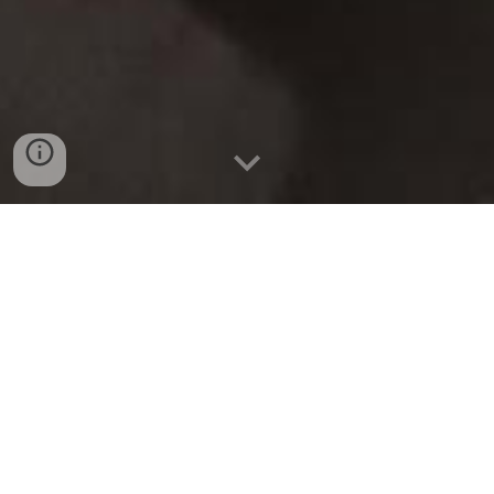
BÁN SỈ VÀ LẺ THỊT GÀ XAY SEARA
(THÙNG 20KG) TẠI ĐÀ NẴNG 0932
557 973
BÁN SỈ VÀ LẺ THỊT GÀ XAY SEARA
THÙNG 20KG TẠI ĐÀ NẴNG | GIÁ TỐT