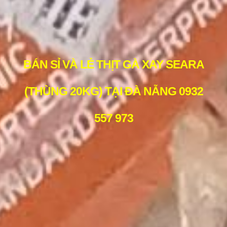
BÁN SỈ VÀ LẺ THỊT GÀ XAY SEARA
(THÙNG 20KG) TẠI ĐÀ NẴNG 0932
557 973