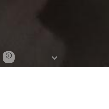
BÁN SỈ VÀ LẺ CÁNH GÀ XẾP
LỚP TẠI ĐÀ NẴNG 0932 557
973