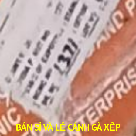
BÁN SỈ VÀ LẺ CÁNH GÀ XẾP