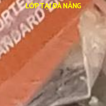
LỚP TẠI ĐÀ NẴNG