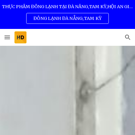
THỰC PHẨM ĐÔNG LẠNH TẠI ĐÀ NẴNG,TAM KỲ,HỘI AN GIÁ SỈ TỐT NHẤT 0932 557 973
Skip to main content
Skip to navigation
ĐÔNG LẠNH ĐÀ NẴNG,TAM KỲ