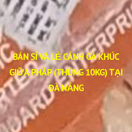
BÁN SỈ VÀ LẺ CÁNH GÀ KHÚC
GIỮA PHÁP (THÙNG 10KG) TẠI
ĐÀ NẴNG