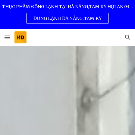
THỰC PHẨM ĐÔNG LẠNH TẠI ĐÀ NẴNG,TAM KỲ,HỘI AN GIÁ SỈ TỐT NHẤT 0932 557 973
Skip to main content
Skip to navigation
ĐÔNG LẠNH ĐÀ NẴNG,TAM KỲ