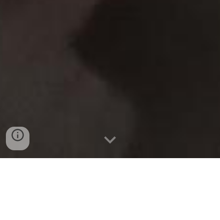
BÁN SỈ VÀ LẺ CÁNH GÀ KHÚC
GIỮA PHÁP (THÙNG 10KG)