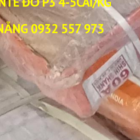
NTE ĐỎ P3 4-5CÁI/KG
 NẴNG
0932 557 973