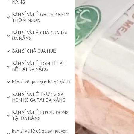
NẴNG
BÁN SỈ VÀ LẺ GHẸ SỮA RIM
THƠM NGON
BÁN SỈ VÀ LẺ CHẢ CUA TẠI
ĐÀ NẴNG
BÁN SỈ CHẢ CUA HUẾ
BÁN SỈ VÀ LẺ TÔM TÍT BỀ
BỀ TẠI ĐÀ NẴNG
bán sỉ kê gà, ngọc kê gà giá sỉ
BÁN SỈ VÀ LẺ TRỨNG GÀ
NON KÊ GÀ TẠI ĐÀ NẴNG
BÁN SỈ VÀ LẺ LƯƠN ĐỒNG
TẠI ĐÀ NẴNG
bán sỉ và lẻ cá ba sa nguyên