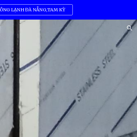
ÔNG LẠNH ĐÀ NẴNG,TAM KỲ
ion