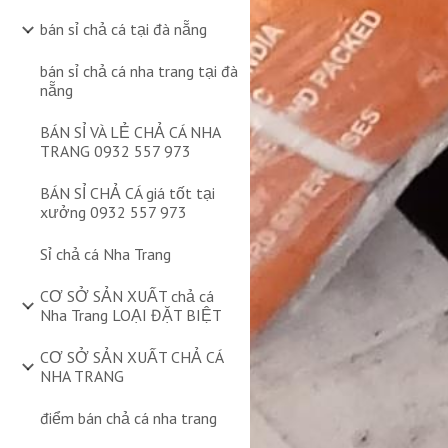
bán sỉ chả cá tại đà nẵng
bán sỉ chả cá nha trang tại đà
nẵng
BÁN SỈ VÀ LẺ CHẢ CÁ NHA
TRANG 0932 557 973
BÁN SỈ CHẢ CÁ giá tốt tại
xưởng 0932 557 973
Sỉ chả cá Nha Trang
CƠ SỞ SẢN XUẤT chả cá
Nha Trang LOẠI ĐẶT BIỆT
CƠ SỞ SẢN XUẤT CHẢ CÁ
NHA TRANG
điểm bán chả cá nha trang