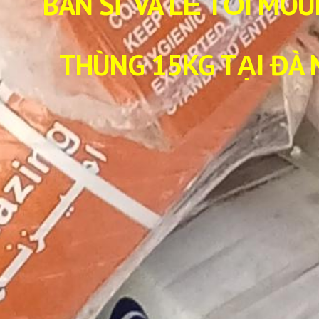
BÁN SỈ VÀ LẺ TỎI MOU
THÙNG 15KG TẠI ĐÀ