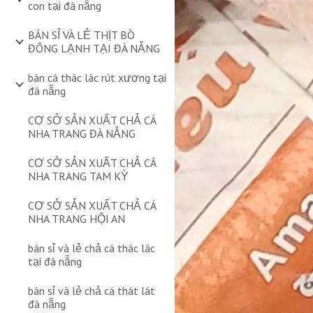
con tại đà nẵng
BÁN SỈ VÀ LẺ THỊT BÒ
ĐÔNG LẠNH TẠI ĐÀ NẴNG
bán cá thác lác rút xương tại
đà nẵng
CƠ SỞ SẢN XUẤT CHẢ CÁ
NHA TRANG ĐÀ NẴNG
CƠ SỞ SẢN XUẤT CHẢ CÁ
NHA TRANG TAM KỲ
CƠ SỞ SẢN XUẤT CHẢ CÁ
NHA TRANG HỘI AN
bán sỉ và lẻ chả cá thác lác
tại đà nẵng
bán sỉ và lẻ chả cá thát lát
đà nẵng