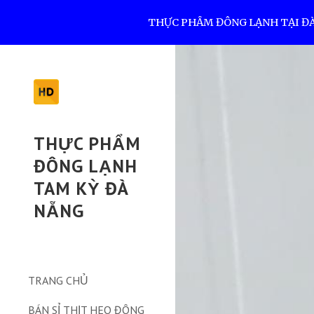
THỰC PHẨM ĐÔNG LẠNH TẠI ĐÀ N
Sk
THỰC PHẨM
ĐÔNG LẠNH
TAM KỲ ĐÀ
NẴNG
TRANG CHỦ
BÁN SỈ THỊT HEO ĐÔNG