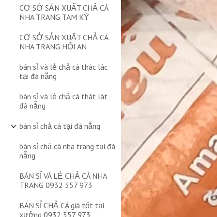
CƠ SỞ SẢN XUẤT CHẢ CÁ
NHA TRANG TAM KỲ
CƠ SỞ SẢN XUẤT CHẢ CÁ
NHA TRANG HỘI AN
bán sỉ và lẻ chả cá thác lác
tại đà nẵng
bán sỉ và lẻ chả cá thát lát
đà nẵng
bán sỉ chả cá tại đà nẵng
bán sỉ chả cá nha trang tại đà
nẵng
BÁN SỈ VÀ LẺ CHẢ CÁ NHA
TRANG 0932 557 973
BÁN SỈ CHẢ CÁ giá tốt tại
xưởng 0932 557 973