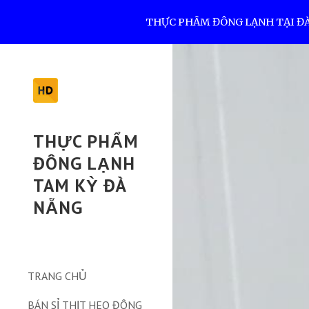
THỰC PHẨM ĐÔNG LẠNH TẠI ĐÀ N
Sk
THỰC PHẨM
ĐÔNG LẠNH
TAM KỲ ĐÀ
NẴNG
TRANG CHỦ
BÁN SỈ THỊT HEO ĐÔNG