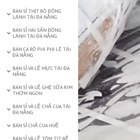
BÁN SỈ THỊT BÒ ĐÔNG
LẠNH TẠI ĐÀ NẴNG
BÁN SỈ HÀI SẢN ĐÔNG
LẠNH TẠI ĐÀ NẴNG
BÁN CÁ RÔ PHI PHI LÊ TẠI
ĐÀ NẴNG
BÁN SỈ VÀ LẺ MỰC TẠI ĐÀ
NẴNG
BÁN SỈ VÀ LẺ GHẸ SỮA RIM
THƠM NGON
BÁN SỈ VÀ LẺ CHẢ CUA TẠI
ĐÀ NẴNG
BÁN SỈ CHẢ CUA HUẾ
BÁN SỈ VÀ LẺ TÔM TÍT BỀ