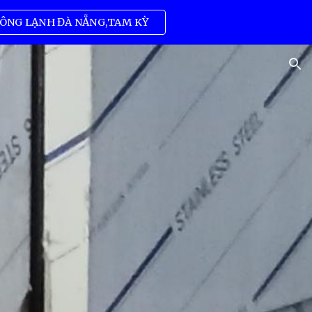
ÔNG LẠNH ĐÀ NẴNG,TAM KỲ
ion