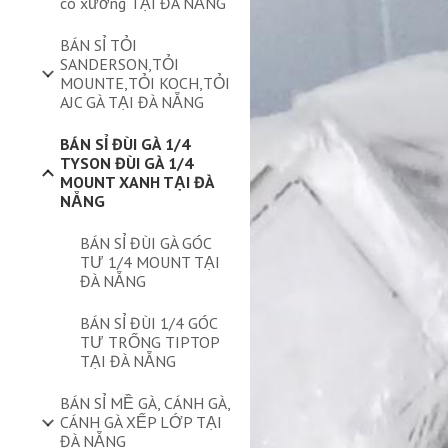
có xương TẠI ĐÀ NẴNG
BÁN SỈ TỎI
SANDERSON,TỎI
MOUNTE,TỎI KOCH,TỎI
AJC GÀ TẠI ĐÀ NẴNG
BÁN SỈ ĐÙI GÀ 1/4
TYSON ĐÙI GÀ 1/4
MOUNT XANH TẠI ĐÀ
NẴNG
BÁN SỈ ĐÙI GÀ GÓC
TƯ 1/4 MOUNT TẠI
ĐÀ NẴNG
BÁN SỈ ĐÙI 1/4 GÓC
TƯ TRỐNG TIPTOP
TẠI ĐÀ NẴNG
BÁN SỈ MỀ GÀ, CÁNH GÀ,
CÁNH GÀ XẾP LỚP TẠI
ĐÀ NẴNG