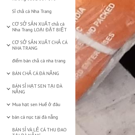
Sỉ chả cá Nha Trang
CƠ SỞ SẢN XUẤT chả cá
Nha Trang LOẠI ĐẶT BIỆT
CƠ SỞ SẢN XUẤT CHẢ CÁ
NHA TRANG
điểm bán chả cá nha trang
BÁN CHẢ CÁ ĐÀ NẴNG
BÁN SỈ HẠT SEN TẠI ĐÀ
NẴNG
Mua hạt sen Huế ở đâu
bán cá nục tại đà nẵng
BÁN SỈ VÀ LẺ CÁ THU ĐAO