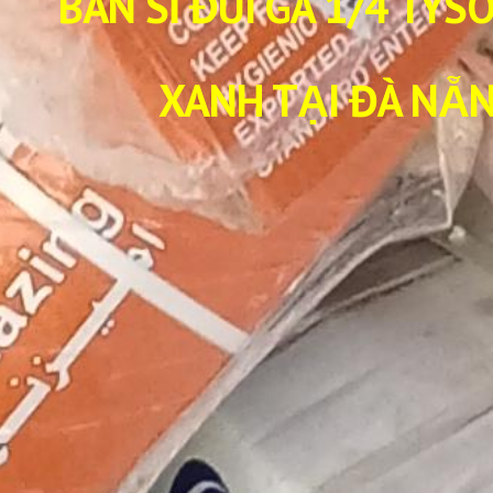
BÁN SỈ ĐÙI GÀ 1/4 TY
XANH TẠI ĐÀ NẴN