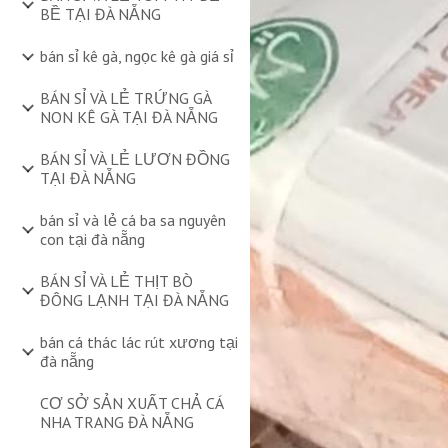
BỀ TẠI ĐÀ NẴNG
bán sỉ kê gà, ngọc kê gà giá sỉ
BÁN SỈ VÀ LẺ TRỨNG GÀ
NON KÊ GÀ TẠI ĐÀ NẴNG
BÁN SỈ VÀ LẺ LƯƠN ĐỒNG
TẠI ĐÀ NẴNG
bán sỉ và lẻ cá ba sa nguyên
con tại đà nẵng
BÁN SỈ VÀ LẺ THỊT BÒ
ĐÔNG LẠNH TẠI ĐÀ NẴNG
bán cá thác lác rút xương tại
đà nẵng
CƠ SỞ SẢN XUẤT CHẢ CÁ
NHA TRANG ĐÀ NẴNG