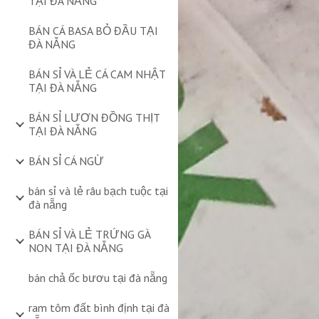
TẠI ĐÀ NẴNG
BÁN CÁ BASA BỎ ĐẦU TẠI
ĐÀ NẴNG
BÁN SỈ VÀ LẺ CÁ CAM NHẬT
TẠI ĐÀ NẴNG
BÁN SỈ LƯƠN ĐỒNG THỊT
TẠI ĐÀ NẴNG
BÁN SỈ CÁ NGỪ
bán sỉ và lẻ râu bạch tuộc tại
đà nẵng
BÁN SỈ VÀ LẺ TRỨNG GÀ
NON TẠI ĐÀ NẴNG
bán chả ốc bươu tại đà nẵng
ram tôm đất bình định tại đà