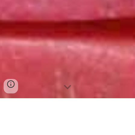
Giá cá rô phi tại chợ đầu
mối