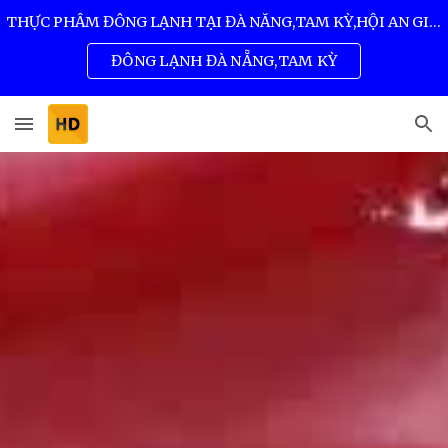
THỰC PHẨM ĐÔNG LẠNH TẠI ĐÀ NẴNG,TAM KỲ,HỘI AN GIÁ SỈ TỐT NHẤT 0932 557 973
Skip to main content
Skip to navigation
ĐÔNG LẠNH ĐÀ NẴNG,TAM KỲ