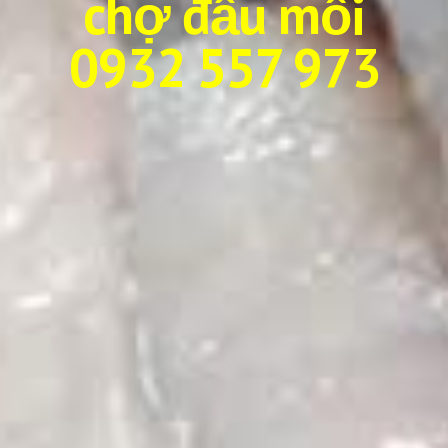
chợ đầu mối
0932 557 973