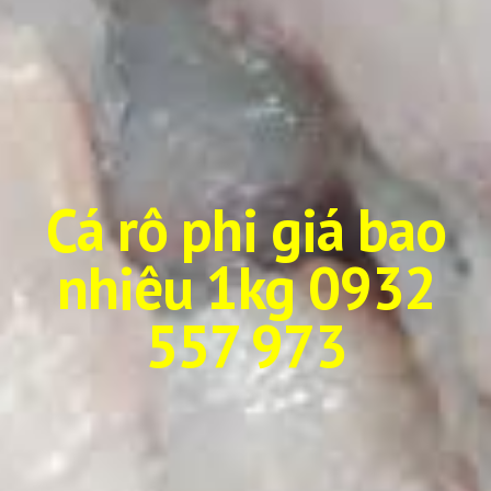
Cá rô phi giá bao
nhiêu 1kg
0932
557 973