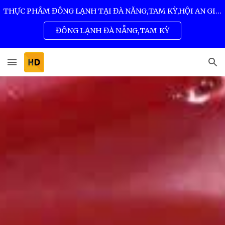
THỰC PHẨM ĐÔNG LẠNH TẠI ĐÀ NẴNG,TAM KỲ,HỘI AN GIÁ SỈ TỐT NHẤT 0932 557 973
Skip to main content
Skip to navigation
ĐÔNG LẠNH ĐÀ NẴNG,TAM KỲ