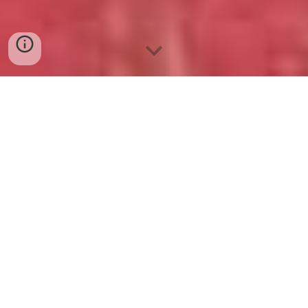
BÁN CÁ RÔ PHI PHI LÊ,
NGUYÊN CON CẤP ĐÔNG,
LÀM SẠCH TẠI ĐÀ NẴNG
Cung Cấp Cá Rô Phi Phi Lê, Làm Sạch, Cấp
Đông Giá Sỉ Tận Gốc Tại Đà Nẵng
Bạn đang là chủ quán bún riêu cua, bún cá