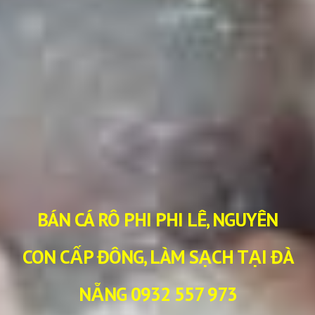
BÁN CÁ RÔ PHI PHI LÊ, NGUYÊN
CON CẤP ĐÔNG, LÀM SẠCH TẠI ĐÀ
NẴNG
0932 557 973