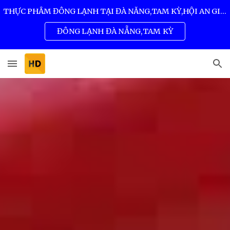
THỰC PHẨM ĐÔNG LẠNH TẠI ĐÀ NẴNG,TAM KỲ,HỘI AN GIÁ SỈ TỐT NHẤT 0932 557 973
Skip to main content
Skip to navigation
ĐÔNG LẠNH ĐÀ NẴNG,TAM KỲ