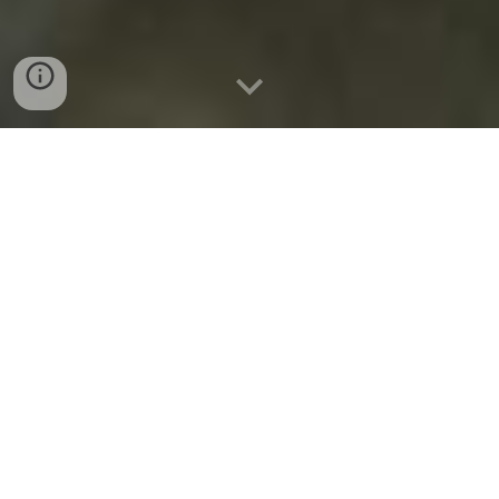
bán cá nục tại đà nẵng 0932
557 973
công ty xuất khẩu và chế biến cá nục tại
đà nẵng 0932 557 973
chuyên cung cấp sỉ và lẻ cá nục tại đà
nẵng việt nam