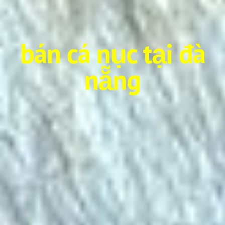
bán cá nục tại đà
nẵng