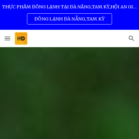
THỰC PHẨM ĐÔNG LẠNH TẠI ĐÀ NẴNG,TAM KỲ,HỘI AN GIÁ SỈ TỐT NHẤT 0932 557 973
Skip to main content
Skip to navigation
ĐÔNG LẠNH ĐÀ NẴNG,TAM KỲ