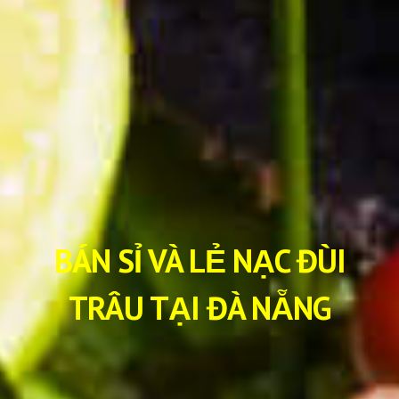
BÁN SỈ VÀ LẺ NẠC ĐÙI
TRÂU TẠI ĐÀ NẴNG