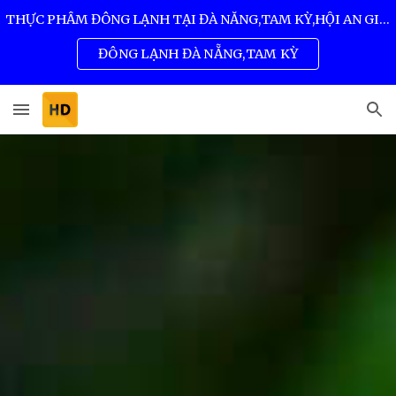
THỰC PHẨM ĐÔNG LẠNH TẠI ĐÀ NẴNG,TAM KỲ,HỘI AN GIÁ SỈ TỐT NHẤT 0932 557 973
Skip to main content
Skip to navigation
ĐÔNG LẠNH ĐÀ NẴNG,TAM KỲ