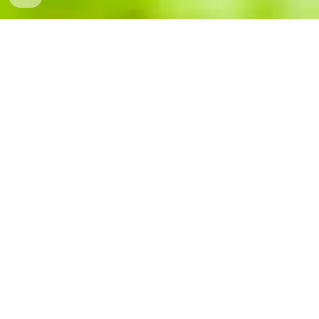
BÁN SỈ VÀ LẺ NẠC ĐÙI TRÂU TẠI ĐÀ
NẴNG
BÁN SỈ VÀ LẺ NẠC ĐÙI M41, M42, M44,
M45 ASAMI – AL MINHA TRÂU TẠI ĐÀ
NẴNG
✅ Nhập khẩu chính ngạch – Giao hàng
tận nơi – Giá tốt cho quán ăn, công ty
thực phẩm