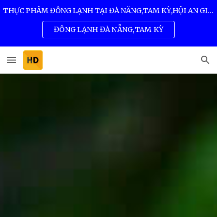
THỰC PHẨM ĐÔNG LẠNH TẠI ĐÀ NẴNG,TAM KỲ,HỘI AN GIÁ SỈ TỐT NHẤT 0932 557 973
Skip to main content
Skip to navigation
ĐÔNG LẠNH ĐÀ NẴNG,TAM KỲ