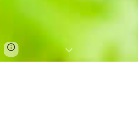
BÁN SỈ THỊT TRÂU TẠI ĐÀ NẴNG
BÁN SỈ VÀ LẺ THỊT TRÂU TẠI ĐÀ NẴNG –
GIAO HÀNG TOÀN QUỐC – 0775 964 787