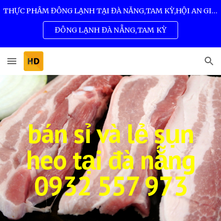
THỰC PHẨM ĐÔNG LẠNH TẠI ĐÀ NẴNG,TAM KỲ,HỘI AN GIÁ SỈ TỐT NHẤT 0932 557 973
Skip to main content
Skip to navigation
ĐÔNG LẠNH ĐÀ NẴNG,TAM KỲ
bán sỉ và lẻ sụn
heo tại đà nẵng
0932 557 973