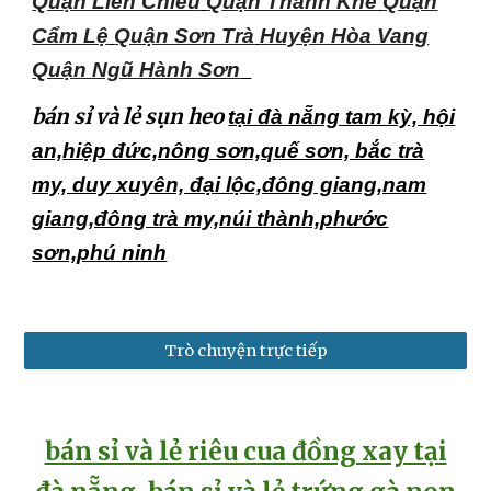
Quận Liên Chiểu
Quận Thanh Khê
Quận
Cẩm Lệ
Quận Sơn Trà
Huyện Hòa Vang
Quận Ngũ Hành Sơn
bán sỉ và lẻ sụn heo
tại
đà nẵng tam kỳ, hội
an,hiệp đức,nông sơn,quế sơn, bắc trà
my, duy xuyên, đại lộc,đông giang,nam
giang,đông trà my,núi thành,phước
sơn,phú ninh
Trò chuyện trực tiếp
bán sỉ và lẻ riêu cua đồng xay tại