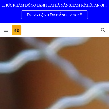
THỰC PHẨM ĐÔNG LẠNH TẠI ĐÀ NẴNG,TAM KỲ,HỘI AN GIÁ SỈ TỐT NHẤT 0932 557 973
Skip to main content
Skip to navigation
ĐÔNG LẠNH ĐÀ NẴNG,TAM KỲ