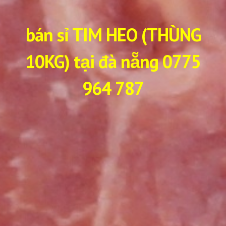
bán sỉ TIM HEO (THÙNG
10KG) tại đà nẵng 0775
964 787