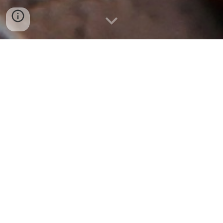
bán sỉ TIM HEO (THÙNG 10KG) tại đà
nẵng 0775 964 787
BÁN SỈ – LẺ TIM HEO ĐÔNG LẠNH
(THÙNG 10KG) TẠI ĐÀ NẴNG
📞
ZALO / HOTLINE: 0775 964 787
– Hàng
đẹp, giá tốt, giao nhanh