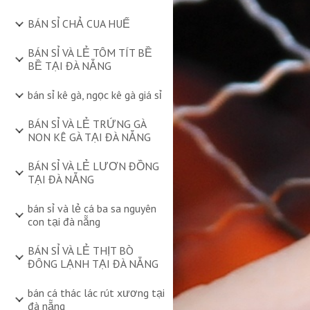
BÁN SỈ CHẢ CUA HUẾ
BÁN SỈ VÀ LẺ TÔM TÍT BỀ
BỀ TẠI ĐÀ NẴNG
bán sỉ kê gà, ngọc kê gà giá sỉ
BÁN SỈ VÀ LẺ TRỨNG GÀ
NON KÊ GÀ TẠI ĐÀ NẴNG
BÁN SỈ VÀ LẺ LƯƠN ĐỒNG
TẠI ĐÀ NẴNG
bán sỉ và lẻ cá ba sa nguyên
con tại đà nẵng
BÁN SỈ VÀ LẺ THỊT BÒ
ĐÔNG LẠNH TẠI ĐÀ NẴNG
bán cá thác lác rút xương tại
đà nẵng