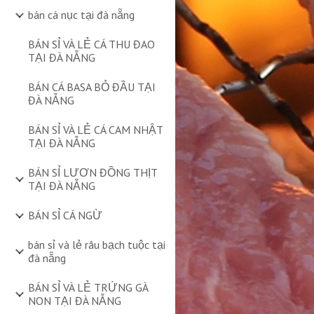
bán cá nục tại đà nẵng
BÁN SỈ VÀ LẺ CÁ THU ĐAO
TẠI ĐÀ NẴNG
BÁN CÁ BASA BỎ ĐẦU TẠI
ĐÀ NẴNG
BÁN SỈ VÀ LẺ CÁ CAM NHẬT
TẠI ĐÀ NẴNG
BÁN SỈ LƯƠN ĐỒNG THỊT
TẠI ĐÀ NẴNG
BÁN SỈ CÁ NGỪ
bán sỉ và lẻ râu bạch tuộc tại
đà nẵng
BÁN SỈ VÀ LẺ TRỨNG GÀ
NON TẠI ĐÀ NẴNG