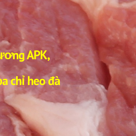
xương APK,
a chỉ heo đà