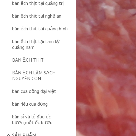
bán ếch thịt tại quảng trị
bán ếch thịt tại nghệ an
bán ếch thịt tại quảng bình
bán ếch thịt tại tam kỳ
quảng nam
BÁN ẾCH THỊT
BÁN ẾCH LÀM SẠCH
NGUYÊN CON
bán cua đồng đại việt
bán riêu cua đồng
bán sỉ và lẻ đầu ốc
bươu,ruột ốc bươu
SẢN PHẨM