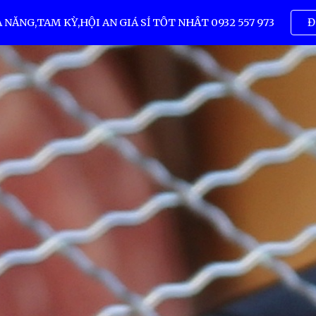
ẴNG,TAM KỲ,HỘI AN GIÁ SỈ TỐT NHẤT 0932 557 973
Đ
ip to main content
Skip to navigat