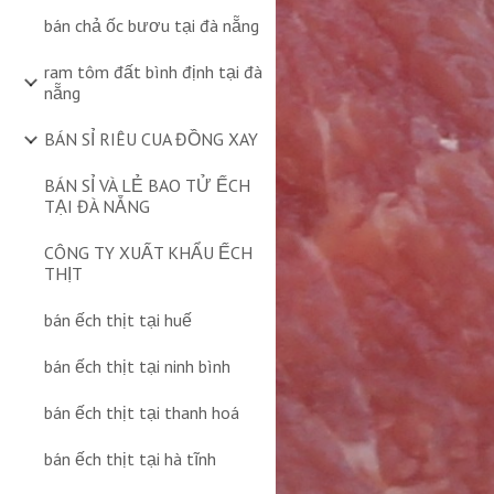
bán chả ốc bươu tại đà nẵng
ram tôm đất bình định tại đà
nẵng
BÁN SỈ RIÊU CUA ĐỒNG XAY
BÁN SỈ VÀ LẺ BAO TỬ ẾCH
TẠI ĐÀ NẴNG
CÔNG TY XUẤT KHẨU ẾCH
THỊT
bán ếch thịt tại huế
bán ếch thịt tại ninh bình
bán ếch thịt tại thanh hoá
bán ếch thịt tại hà tĩnh