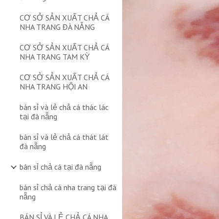
CƠ SỞ SẢN XUẤT CHẢ CÁ
NHA TRANG ĐÀ NẴNG
CƠ SỞ SẢN XUẤT CHẢ CÁ
NHA TRANG TAM KỲ
CƠ SỞ SẢN XUẤT CHẢ CÁ
NHA TRANG HỘI AN
bán sỉ và lẻ chả cá thác lác
tại đà nẵng
bán sỉ và lẻ chả cá thát lát
đà nẵng
bán sỉ chả cá tại đà nẵng
bán sỉ chả cá nha trang tại đà
nẵng
BÁN SỈ VÀ LẺ CHẢ CÁ NHA