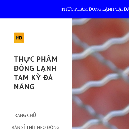
THỰC PHẨM ĐÔNG LẠNH TẠI ĐÀ N
Sk
THỰC PHẨM
ĐÔNG LẠNH
TAM KỲ ĐÀ
NẴNG
TRANG CHỦ
BÁN SỈ THỊT HEO ĐÔNG