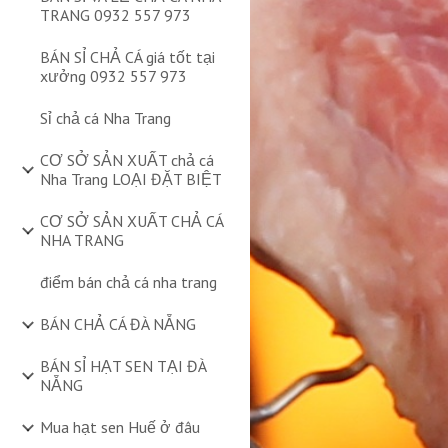
TRANG 0932 557 973
BÁN SỈ CHẢ CÁ giá tốt tại
xưởng 0932 557 973
Sỉ chả cá Nha Trang
CƠ SỞ SẢN XUẤT chả cá
Nha Trang LOẠI ĐẶT BIỆT
CƠ SỞ SẢN XUẤT CHẢ CÁ
NHA TRANG
điểm bán chả cá nha trang
BÁN CHẢ CÁ ĐÀ NẴNG
BÁN SỈ HẠT SEN TẠI ĐÀ
NẴNG
Mua hạt sen Huế ở đâu