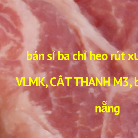
bán sỉ ba chỉ heo rút 
VLMK, CẮT THANH M3, b
nẵng