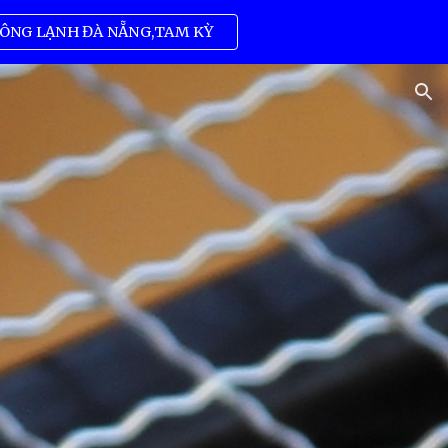
ÔNG LẠNH ĐÀ NẴNG,TAM KỲ
ion