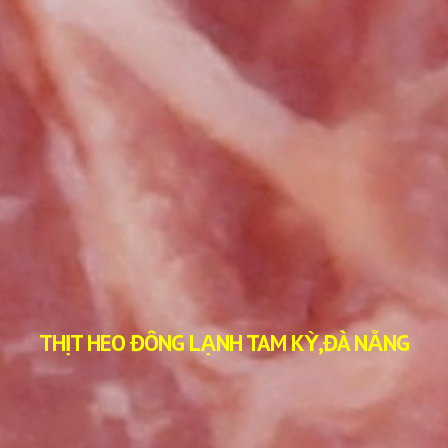
THỊT HEO ĐÔNG LẠNH TAM KỲ,ĐÀ NẴNG