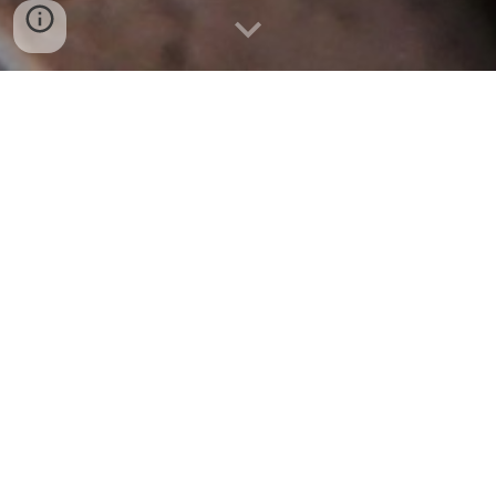
BA CHỈ HEO,
CÔNG TY CUNG CẤP THỊT HEO,
SỤN HEO, MÓNG HEO, XƯƠNG HEO,LƯỜN
HEO,SƯỜN CÁNH BUỒM,NẠC ĐÙIMÁ HEO,TAI
HEO, BAO TỬ HEO,XƯƠNG ỐNG HEO,MỞ LƯNG
HEO.....TẠI ĐÀ NẴNG,TAM KỲ HỘI AN
LIÊN HỆ
0932 557 973