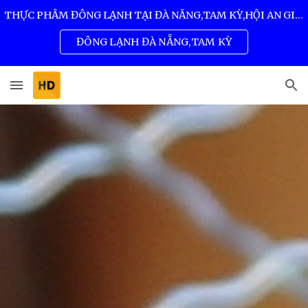
THỰC PHẨM ĐÔNG LẠNH TẠI ĐÀ NẴNG,TAM KỲ,HỘI AN GIÁ SỈ TỐT NHẤT 0932 557 973
Skip to main content
Skip to navigation
ĐÔNG LẠNH ĐÀ NẴNG,TAM KỲ