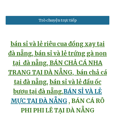
Trò chuyện trực tiếp
bán sỉ và lẻ riêu cua đồng xay tại
đà nẵng
,
bán sỉ và lẻ
trứng gà non
tại đà nẵng, B
ÁN CHẢ CÁ NHA
TRANG TẠI ĐÀ NẴNG,
bán chả cá
tại đà nẵng
,
bán sỉ và lẻ
đầu ốc
bươu tại đà nẵng
,
BÁN SỈ VÀ LẺ
MỰC TẠI ĐÀ NẴNG
, BÁN CÁ RÔ
PHI PHI LÊ TẠI ĐÀ NẴNG