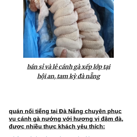
bán sỉ và lẻ cánh gà xếp lớp tại
h
ội an, tam kỳ
đà nẵng
quán nổi tiếng tại Đà Nẵng chuyên phục
vụ cánh gà nướng với hương vị đậm đà,
được nhiều thực khách yêu thích: