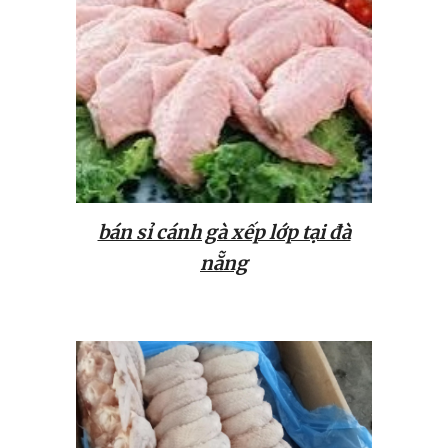
bán sỉ cánh gà xếp lớp tại đà
nẵng