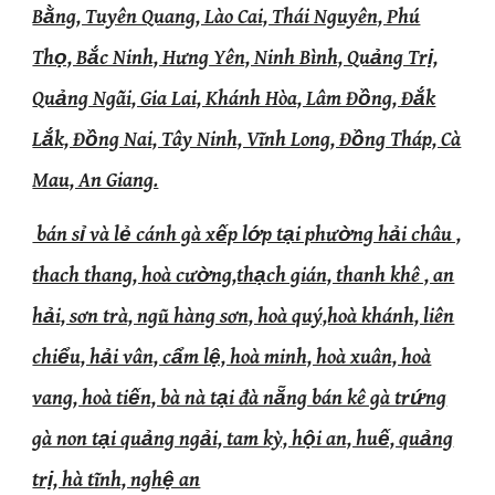
Bằng, Tuyên Quang, Lào Cai, Thái Nguyên, Phú
Thọ, Bắc Ninh, Hưng Yên, Ninh Bình, Quảng Trị,
Quảng Ngãi, Gia Lai, Khánh Hòa, Lâm Đồng, Đắk
Lắk, Đồng Nai, Tây Ninh, Vĩnh Long, Đồng Tháp, Cà
Mau, An Giang.
bán sỉ và lẻ cánh gà xếp lớp tại phường hải châu ,
thach thang, hoà cường,thạch gián, thanh khê , an
hải, sơn trà, ngũ hàng sơn, hoà quý,hoà khánh, liên
chiểu, hải vân, cẩm lệ, hoà minh, hoà xuân, hoà
vang, hoà tiến, bà nà tại đà nẵng bán kê gà trứng
gà non tại quảng ngải, tam kỳ, hội an, huế, quảng
trị, hà tĩnh, nghệ an