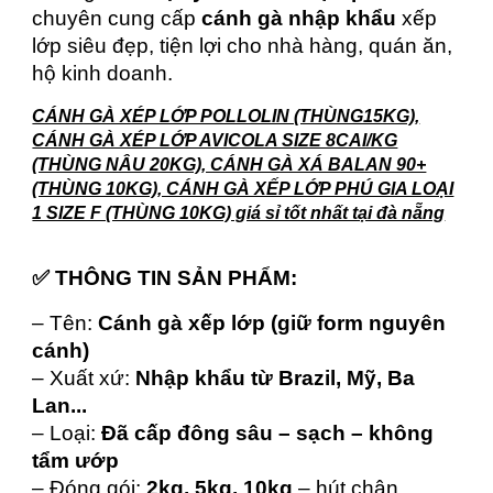
chuyên cung cấp
cánh gà nhập khẩu
xếp
lớp siêu đẹp, tiện lợi cho nhà hàng, quán ăn,
hộ kinh doanh.
CÁNH GÀ XÉP LỚP POLLOLIN (THÙNG15KG),
CÁNH GÀ XÉP LỚP AVICOLA SIZE 8CAI/KG
(THÙNG NÂU 20KG), CÁNH GÀ XÁ BALAN 90+
(THÙNG 10KG), CÁNH GÀ XẾP LỚP PHÚ GIA LOẠI
1 SIZE F (THÙNG 10KG) giá sỉ tốt nhất tại đà nẵng
✅ THÔNG TIN SẢN PHẨM:
– Tên:
Cánh gà xếp lớp (giữ form nguyên
cánh)
– Xuất xứ:
Nhập khẩu từ Brazil, Mỹ, Ba
Lan...
– Loại:
Đã cấp đông sâu – sạch – không
tẩm ướp
– Đóng gói:
2kg, 5kg, 10kg
– hút chân