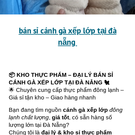
bán sỉ cánh gà xếp lớp tại đà
nẵng
📦 KHO THỰC PHẨM – ĐẠI LÝ BÁN SỈ
CÁNH GÀ XẾP LỚP TẠI ĐÀ NẴNG 🐔
🌟 Chuyên cung cấp thực phẩm đông lạnh –
Giá sỉ tận kho – Giao hàng nhanh
Bạn đang tìm nguồn
cánh gà xếp lớp
đông
lạnh chất lượng
,
giá tốt
, có sẵn hàng số
lượng lớn tại Đà Nẵng?
Chúng tôi là
đại lý & kho sỉ thực phẩm