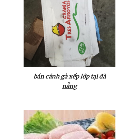
bán cánh gà xếp lớp tại đà
nẵng