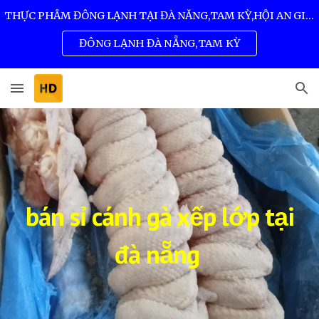
THỰC PHẨM ĐÔNG LẠNH TẠI ĐÀ NẴNG,TAM KỲ,HỘI AN GIÁ SỈ TỐT NHẤT 0932 557 973
Skip to main content
Skip to navigation
ĐÔNG LẠNH ĐÀ NẴNG,TAM KỲ
bán sỉ cánh gà xếp lớp tại
đà nẵng