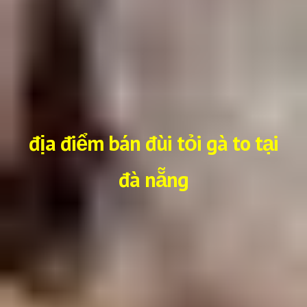
địa điểm bán đùi tỏi gà to tại
đà nẵng