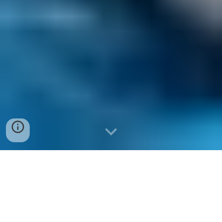
địa điểm bán đùi tỏi gà to tại
đà nẵng