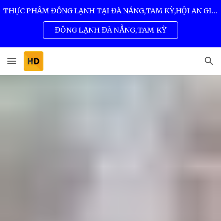
THỰC PHẨM ĐÔNG LẠNH TẠI ĐÀ NẴNG,TAM KỲ,HỘI AN GIÁ SỈ TỐT NHẤT 0932 557 973
Skip to main content
Skip to navigation
ĐÔNG LẠNH ĐÀ NẴNG,TAM KỲ