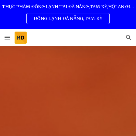
THỰC PHẨM ĐÔNG LẠNH TẠI ĐÀ NẴNG,TAM KỲ,HỘI AN GIÁ SỈ TỐT NHẤT 0932 557 973
Skip to main content
Skip to navigation
ĐÔNG LẠNH ĐÀ NẴNG,TAM KỲ