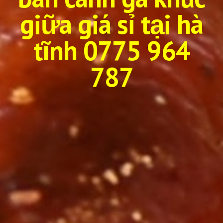
giữa giá sỉ tại
hà
tĩnh
0775 964
787