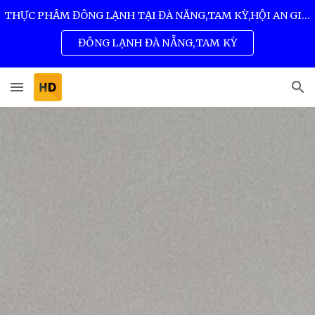
THỰC PHẨM ĐÔNG LẠNH TẠI ĐÀ NẴNG,TAM KỲ,HỘI AN GIÁ SỈ TỐT NHẤT 0932 557 973
Skip to main content
Skip to navigation
ĐÔNG LẠNH ĐÀ NẴNG,TAM KỲ