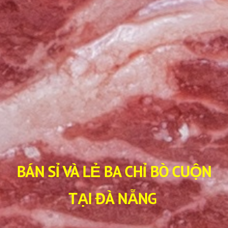
BÁN SỈ VÀ LẺ BA CHỈ BÒ CUỘN
TẠI ĐÀ NẴNG