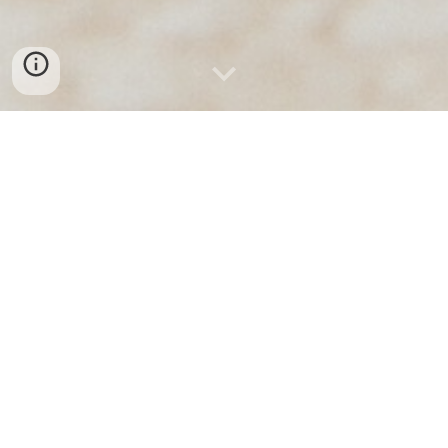
BÁN SỈ VÀ LẺ BA CHỈ BÒ CUỘN TẠI ĐÀ
NẴNG
Ba Chỉ Bò Cuộn Đà Nẵng: Sỉ & Lẻ Giá Tốt,
Chất Lượng Vượt Trội!
Bạn đang tìm kiếm
ba chỉ bò cuộn
tươi