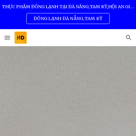
THỰC PHẨM ĐÔNG LẠNH TẠI ĐÀ NẴNG,TAM KỲ,HỘI AN GIÁ SỈ TỐT NHẤT 0932 557 973
Skip to main content
Skip to navigation
ĐÔNG LẠNH ĐÀ NẴNG,TAM KỲ