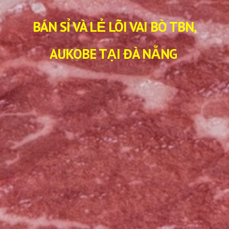
BÁN SỈ VÀ LẺ LÕI VAI BÒ TBN,
AUKOBE TẠI ĐÀ NẴNG