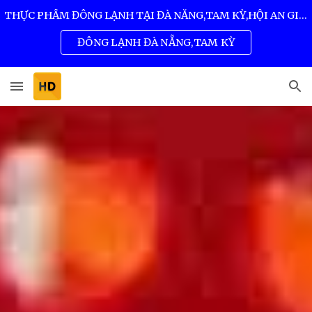
THỰC PHẨM ĐÔNG LẠNH TẠI ĐÀ NẴNG,TAM KỲ,HỘI AN GIÁ SỈ TỐT NHẤT 0932 557 973
Skip to main content
Skip to navigation
ĐÔNG LẠNH ĐÀ NẴNG,TAM KỲ