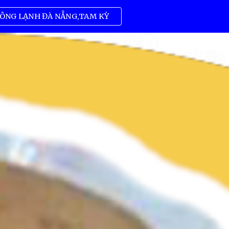
ÔNG LẠNH ĐÀ NẴNG,TAM KỲ
ion