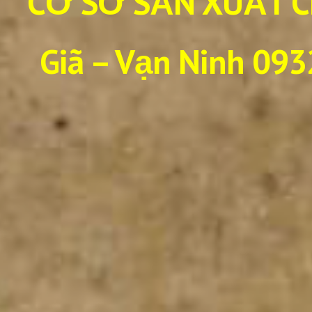
CƠ SỞ SẢN XUẤT C
Giã – Vạn Ninh 093