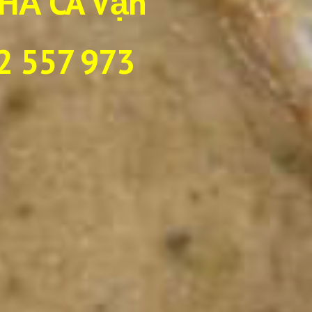
HẢ CÁ Vạn
2 557 973