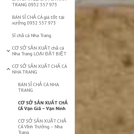
TRANG 0932 557 973
BÁN SỈ CHẢ CÁ giá tốt tại
xưởng 0932 557 973
Sỉ chả cá Nha Trang
CƠ SỞ SẢN XUẤT chả cá
Nha Trang LOẠI ĐẶT BIỆT
CƠ SỞ SẢN XUẤT CHẢ CÁ
NHA TRANG
BÁN SỈ CHẢ CÁ NHA
TRANG
CƠ SỞ SẢN XUẤT CHẢ
CÁ Vạn Giã – Vạn Ninh
CƠ SỞ SẢN XUẤT CHẢ
CÁ Vĩnh Trường – Nha
Trang