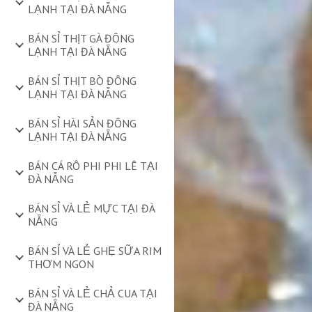
LẠNH TẠI ĐÀ NẴNG
BÁN SỈ THỊT GÀ ĐÔNG
LẠNH TẠI ĐÀ NẴNG
BÁN SỈ THỊT BÒ ĐÔNG
LẠNH TẠI ĐÀ NẴNG
BÁN SỈ HÀI SẢN ĐÔNG
LẠNH TẠI ĐÀ NẴNG
BÁN CÁ RÔ PHI PHI LÊ TẠI
ĐÀ NẴNG
BÁN SỈ VÀ LẺ MỰC TẠI ĐÀ
NẴNG
BÁN SỈ VÀ LẺ GHẸ SỮA RIM
THƠM NGON
BÁN SỈ VÀ LẺ CHẢ CUA TẠI
ĐÀ NẴNG