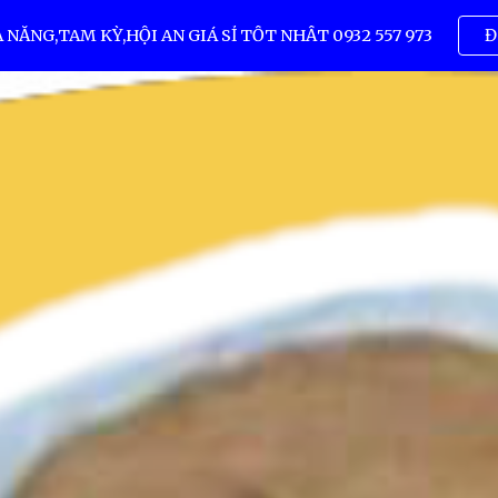
ẴNG,TAM KỲ,HỘI AN GIÁ SỈ TỐT NHẤT 0932 557 973
Đ
ip to main content
Skip to navigat