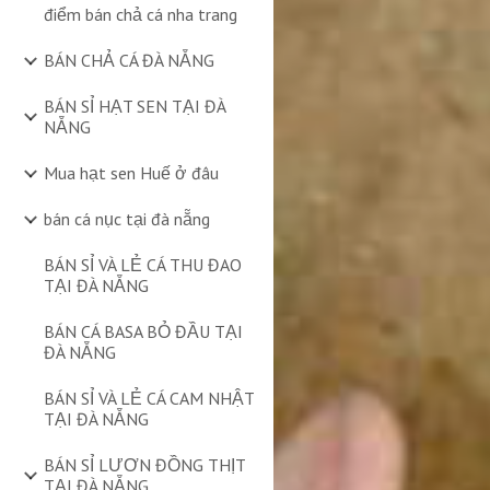
điểm bán chả cá nha trang
BÁN CHẢ CÁ ĐÀ NẴNG
BÁN SỈ HẠT SEN TẠI ĐÀ
NẴNG
Mua hạt sen Huế ở đâu
bán cá nục tại đà nẵng
BÁN SỈ VÀ LẺ CÁ THU ĐAO
TẠI ĐÀ NẴNG
BÁN CÁ BASA BỎ ĐẦU TẠI
ĐÀ NẴNG
BÁN SỈ VÀ LẺ CÁ CAM NHẬT
TẠI ĐÀ NẴNG
BÁN SỈ LƯƠN ĐỒNG THỊT
TẠI ĐÀ NẴNG