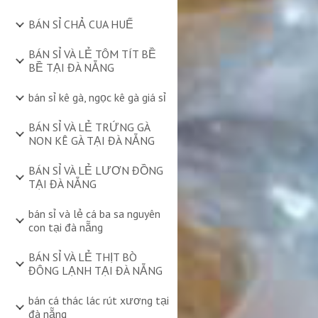
BÁN SỈ CHẢ CUA HUẾ
BÁN SỈ VÀ LẺ TÔM TÍT BỀ
BỀ TẠI ĐÀ NẴNG
bán sỉ kê gà, ngọc kê gà giá sỉ
BÁN SỈ VÀ LẺ TRỨNG GÀ
NON KÊ GÀ TẠI ĐÀ NẴNG
BÁN SỈ VÀ LẺ LƯƠN ĐỒNG
TẠI ĐÀ NẴNG
bán sỉ và lẻ cá ba sa nguyên
con tại đà nẵng
BÁN SỈ VÀ LẺ THỊT BÒ
ĐÔNG LẠNH TẠI ĐÀ NẴNG
bán cá thác lác rút xương tại
đà nẵng