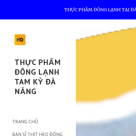
THỰC PHẨM ĐÔNG LẠNH TẠI ĐÀ N
Sk
THỰC PHẨM
ĐÔNG LẠNH
TAM KỲ ĐÀ
NẴNG
TRANG CHỦ
BÁN SỈ THỊT HEO ĐÔNG