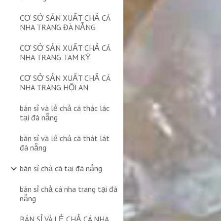
CƠ SỞ SẢN XUẤT CHẢ CÁ
NHA TRANG ĐÀ NẴNG
CƠ SỞ SẢN XUẤT CHẢ CÁ
NHA TRANG TAM KỲ
CƠ SỞ SẢN XUẤT CHẢ CÁ
NHA TRANG HỘI AN
bán sỉ và lẻ chả cá thác lác
tại đà nẵng
bán sỉ và lẻ chả cá thát lát
đà nẵng
bán sỉ chả cá tại đà nẵng
bán sỉ chả cá nha trang tại đà
nẵng
BÁN SỈ VÀ LẺ CHẢ CÁ NHA