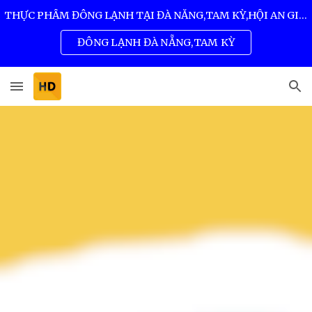
THỰC PHẨM ĐÔNG LẠNH TẠI ĐÀ NẴNG,TAM KỲ,HỘI AN GIÁ SỈ TỐT NHẤT 0932 557 973
Skip to main content
Skip to navigation
ĐÔNG LẠNH ĐÀ NẴNG,TAM KỲ