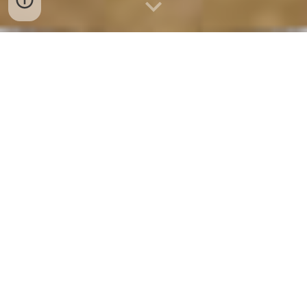
BÁN SỈ CHẢ CÁ NHA TRANG TẠI
NGHỆ AN
BÁN SỈ CHẢ CÁ NHA TRANG TẠI NGHỆ
AN – CƠ SỞ SẢN XUẤT, PHÂN PHỐI CHẢ
CÁ NGON SẠCH TOÀN TỈNH
Chuyên
bán sỉ chả cá Nha Trang tại Nghệ
An
, cung cấp
chả cá ngon – sạch – đảm
bảo chất lượng
cho các đại lý, quán ăn, nhà
hàng, chợ đầu mối và tiểu thương khắp các
phường, xã trong tỉnh. Liên hệ ngay
0932