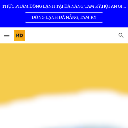
THỰC PHẨM ĐÔNG LẠNH TẠI ĐÀ NẴNG,TAM KỲ,HỘI AN GIÁ SỈ TỐT NHẤT 0932 557 973
Skip to main content
Skip to navigation
ĐÔNG LẠNH ĐÀ NẴNG,TAM KỲ