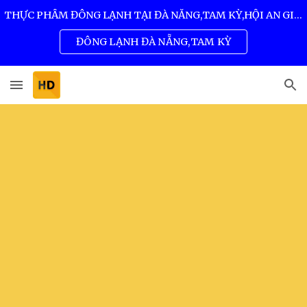
THỰC PHẨM ĐÔNG LẠNH TẠI ĐÀ NẴNG,TAM KỲ,HỘI AN GIÁ SỈ TỐT NHẤT 0932 557 973
Skip to main content
Skip to navigation
ĐÔNG LẠNH ĐÀ NẴNG,TAM KỲ