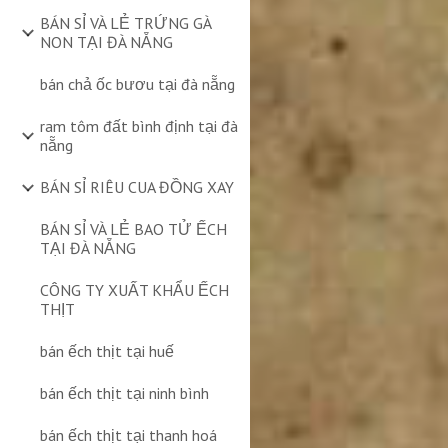
BÁN SỈ VÀ LẺ TRỨNG GÀ
NON TẠI ĐÀ NẴNG
bán chả ốc bươu tại đà nẵng
ram tôm đất bình định tại đà
nẵng
BÁN SỈ RIÊU CUA ĐỒNG XAY
BÁN SỈ VÀ LẺ BAO TỬ ẾCH
TẠI ĐÀ NẴNG
CÔNG TY XUẤT KHẨU ẾCH
THỊT
bán ếch thịt tại huế
bán ếch thịt tại ninh bình
bán ếch thịt tại thanh hoá