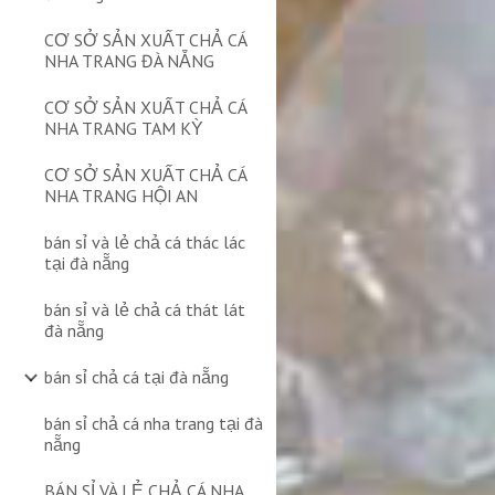
CƠ SỞ SẢN XUẤT CHẢ CÁ
NHA TRANG ĐÀ NẴNG
CƠ SỞ SẢN XUẤT CHẢ CÁ
NHA TRANG TAM KỲ
CƠ SỞ SẢN XUẤT CHẢ CÁ
NHA TRANG HỘI AN
bán sỉ và lẻ chả cá thác lác
tại đà nẵng
bán sỉ và lẻ chả cá thát lát
đà nẵng
bán sỉ chả cá tại đà nẵng
bán sỉ chả cá nha trang tại đà
nẵng
BÁN SỈ VÀ LẺ CHẢ CÁ NHA