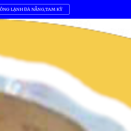
ÔNG LẠNH ĐÀ NẴNG,TAM KỲ
ion