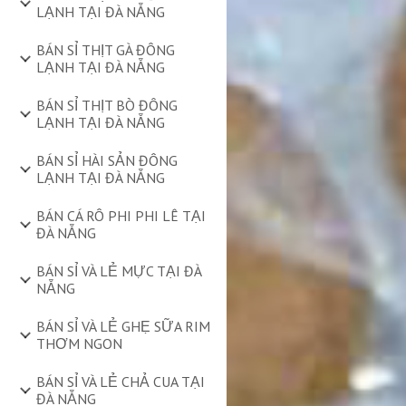
LẠNH TẠI ĐÀ NẴNG
BÁN SỈ THỊT GÀ ĐÔNG
LẠNH TẠI ĐÀ NẴNG
BÁN SỈ THỊT BÒ ĐÔNG
LẠNH TẠI ĐÀ NẴNG
BÁN SỈ HÀI SẢN ĐÔNG
LẠNH TẠI ĐÀ NẴNG
BÁN CÁ RÔ PHI PHI LÊ TẠI
ĐÀ NẴNG
BÁN SỈ VÀ LẺ MỰC TẠI ĐÀ
NẴNG
BÁN SỈ VÀ LẺ GHẸ SỮA RIM
THƠM NGON
BÁN SỈ VÀ LẺ CHẢ CUA TẠI
ĐÀ NẴNG