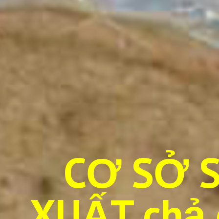
CƠ SỞ 
XUẤT chả c