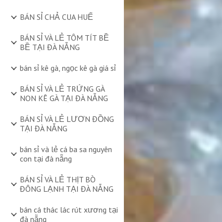
BÁN SỈ CHẢ CUA HUẾ
BÁN SỈ VÀ LẺ TÔM TÍT BỀ
BỀ TẠI ĐÀ NẴNG
bán sỉ kê gà, ngọc kê gà giá sỉ
BÁN SỈ VÀ LẺ TRỨNG GÀ
NON KÊ GÀ TẠI ĐÀ NẴNG
BÁN SỈ VÀ LẺ LƯƠN ĐỒNG
TẠI ĐÀ NẴNG
bán sỉ và lẻ cá ba sa nguyên
con tại đà nẵng
BÁN SỈ VÀ LẺ THỊT BÒ
ĐÔNG LẠNH TẠI ĐÀ NẴNG
bán cá thác lác rút xương tại
đà nẵng