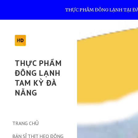
THỰC PHẨM ĐÔNG LẠNH TẠI ĐÀ N
Sk
THỰC PHẨM
ĐÔNG LẠNH
TAM KỲ ĐÀ
NẴNG
TRANG CHỦ
BÁN SỈ THỊT HEO ĐÔNG