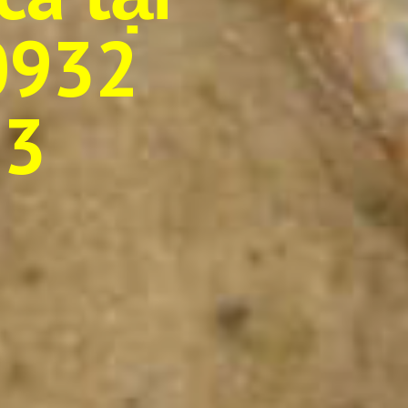
932
73