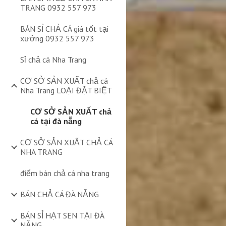
TRANG 0932 557 973
BÁN SỈ CHẢ CÁ giá tốt tại
xưởng 0932 557 973
Sỉ chả cá Nha Trang
CƠ SỞ SẢN XUẤT chả cá
Nha Trang LOẠI ĐẶT BIỆT
CƠ SỞ SẢN XUẤT chả
cá tại đà nẵng
CƠ SỞ SẢN XUẤT CHẢ CÁ
NHA TRANG
điểm bán chả cá nha trang
BÁN CHẢ CÁ ĐÀ NẴNG
BÁN SỈ HẠT SEN TẠI ĐÀ
NẴNG