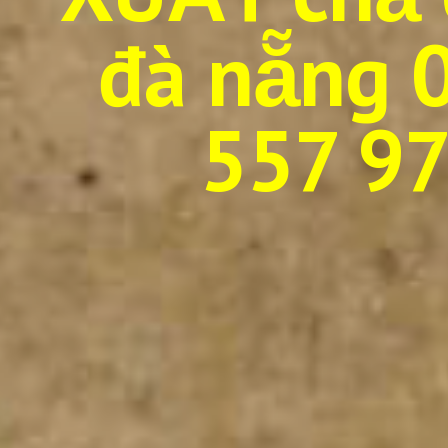
đà nẵng
0
557 9