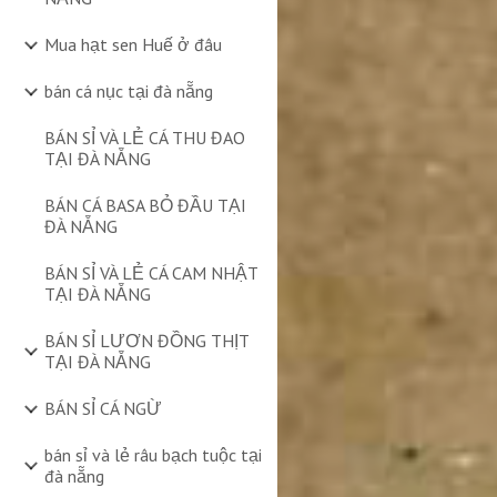
Mua hạt sen Huế ở đâu
bán cá nục tại đà nẵng
BÁN SỈ VÀ LẺ CÁ THU ĐAO
TẠI ĐÀ NẴNG
BÁN CÁ BASA BỎ ĐẦU TẠI
ĐÀ NẴNG
BÁN SỈ VÀ LẺ CÁ CAM NHẬT
TẠI ĐÀ NẴNG
BÁN SỈ LƯƠN ĐỒNG THỊT
TẠI ĐÀ NẴNG
BÁN SỈ CÁ NGỪ
bán sỉ và lẻ râu bạch tuộc tại
đà nẵng