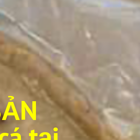
SẢN
á tại