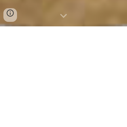
CƠ SỞ SẢN XUẤT CHẢ CÁ NHA
TRANG 0932 557 973
CƠ SỞ SẢN XUẤT CHẢ CÁ NHA
TRANG – 0932 557 973
Bạn đang tìm
chả cá Nha Trang
chuẩn vị
biển cả, thơm ngon, giá tốt?