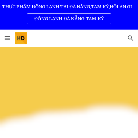
THỰC PHẨM ĐÔNG LẠNH TẠI ĐÀ NẴNG,TAM KỲ,HỘI AN GIÁ SỈ TỐT NHẤT 0932 557 973
Skip to main content
Skip to navigation
ĐÔNG LẠNH ĐÀ NẴNG,TAM KỲ