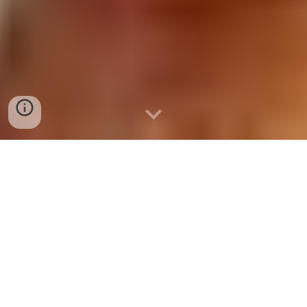
bán trứng gà non
tại đà nẵng giá rẻ 0775 964 787
Bán Sỉ & Lẻ Trứng Gà Non Tại Đà Nẵng –
Nguồn Hàng Tươi Ngon, Giá Tốt!