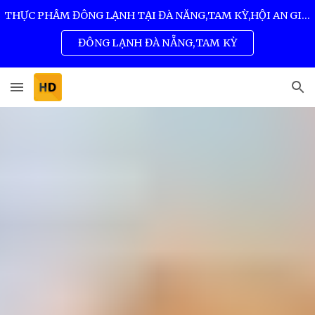
THỰC PHẨM ĐÔNG LẠNH TẠI ĐÀ NẴNG,TAM KỲ,HỘI AN GIÁ SỈ TỐT NHẤT 0932 557 973
Skip to main content
Skip to navigation
ĐÔNG LẠNH ĐÀ NẴNG,TAM KỲ