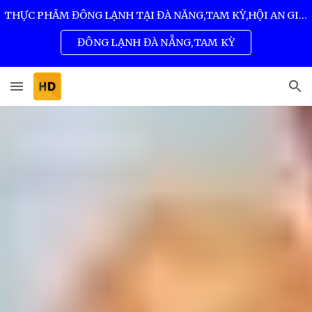
THỰC PHẨM ĐÔNG LẠNH TẠI ĐÀ NẴNG,TAM KỲ,HỘI AN GIÁ SỈ TỐT NHẤT 0932 557 973
Skip to main content
Skip to navigation
ĐÔNG LẠNH ĐÀ NẴNG,TAM KỲ