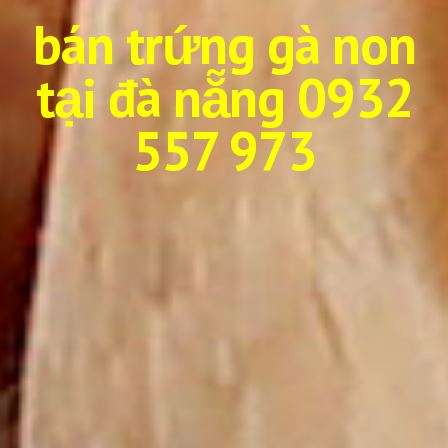
bán trứng gà non
tại đà nẵng 0932
557 973