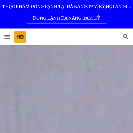
THỰC PHẨM ĐÔNG LẠNH TẠI ĐÀ NẴNG,TAM KỲ,HỘI AN GIÁ SỈ TỐT NHẤT 0932 557 973
Skip to main content
Skip to navigation
ĐÔNG LẠNH ĐÀ NẴNG,TAM KỲ