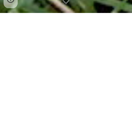
bán trứng gà non tại đà
nẵng 0932 557 973
bán trứng gà non tại đà nẵng giá
sỉ tốt nhất 0932 557 973
Mua Trứng Gà Non Hộp 250g (Ship Đà
Nẵng
) giá tốt. Mua hàng qua mạng uy tín,
tiện lợi. Shopee đảm bảo nhận hàng, hoặc
được hoàn lại tiền Giao Hàng Miễn Phí tại đà
nẵng