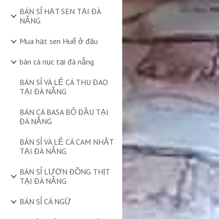
BÁN SỈ HẠT SEN TẠI ĐÀ
NẴNG
Mua hạt sen Huế ở đâu
bán cá nục tại đà nẵng
BÁN SỈ VÀ LẺ CÁ THU ĐAO
TẠI ĐÀ NẴNG
BÁN CÁ BASA BỎ ĐẦU TẠI
ĐÀ NẴNG
BÁN SỈ VÀ LẺ CÁ CAM NHẬT
TẠI ĐÀ NẴNG
BÁN SỈ LƯƠN ĐỒNG THỊT
TẠI ĐÀ NẴNG
BÁN SỈ CÁ NGỪ