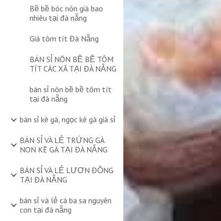
Bề bề bóc nõn giá bao
nhiêu tại đà nẵng
Giá tôm tít Đà Nẵng
BÁN SỈ NÕN BỀ BỀ TÔM
TÍT CÁC XÃ TẠI ĐÀ NẴNG
bán sỉ nõn bề bề tôm tít
tại đà nẵng
bán sỉ kê gà, ngọc kê gà giá sỉ
BÁN SỈ VÀ LẺ TRỨNG GÀ
NON KÊ GÀ TẠI ĐÀ NẴNG
BÁN SỈ VÀ LẺ LƯƠN ĐỒNG
TẠI ĐÀ NẴNG
bán sỉ và lẻ cá ba sa nguyên
con tại đà nẵng