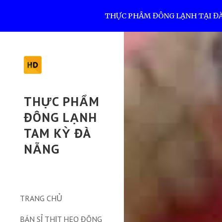
THỰC PHẨM ĐÔNG LẠNH TẠI ĐÀ N
Sk
THỰC PHẨM
ĐÔNG LẠNH
TAM KỲ ĐÀ
NẴNG
TRANG CHỦ
BÁN SỈ THỊT HEO ĐÔNG