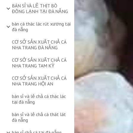
BÁN SỈ VÀ LẺ THỊT BÒ
ĐÔNG LẠNH TẠI ĐÀ NẴNG
bán cá thác lác rút xương tại
đà nẵng
CƠ SỞ SẢN XUẤT CHẢ CÁ
NHA TRANG ĐÀ NẴNG
CƠ SỞ SẢN XUẤT CHẢ CÁ
NHA TRANG TAM KỲ
CƠ SỞ SẢN XUẤT CHẢ CÁ
NHA TRANG HỘI AN
bán sỉ và lẻ chả cá thác lác
tại đà nẵng
bán sỉ và lẻ chả cá thát lát
đà nẵng
bán sỉ chả cá tại đà nẵng