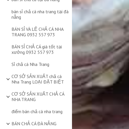
bán sỉ chả cá nha trang tại đà
nẵng
BÁN SỈ VÀ LẺ CHẢ CÁ NHA
TRANG 0932 557 973
BÁN SỈ CHẢ CÁ giá tốt tại
xưởng 0932 557 973
Sỉ chả cá Nha Trang
CƠ SỞ SẢN XUẤT chả cá
Nha Trang LOẠI ĐẶT BIỆT
CƠ SỞ SẢN XUẤT CHẢ CÁ
NHA TRANG
điểm bán chả cá nha trang
BÁN CHẢ CÁ ĐÀ NẴNG