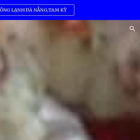
ÔNG LẠNH ĐÀ NẴNG,TAM KỲ
ion