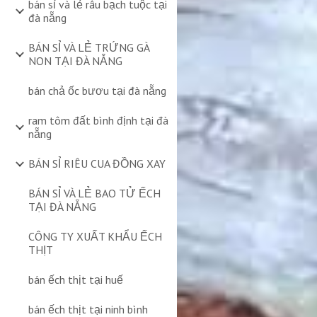
bán sỉ và lẻ râu bạch tuộc tại
đà nẵng
BÁN SỈ VÀ LẺ TRỨNG GÀ
NON TẠI ĐÀ NẴNG
bán chả ốc bươu tại đà nẵng
ram tôm đất bình định tại đà
nẵng
BÁN SỈ RIÊU CUA ĐỒNG XAY
BÁN SỈ VÀ LẺ BAO TỬ ẾCH
TẠI ĐÀ NẴNG
CÔNG TY XUẤT KHẨU ẾCH
THỊT
bán ếch thịt tại huế
bán ếch thịt tại ninh bình