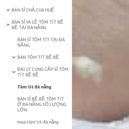
BÁN SỈ CHẢ CUA HUẾ
BÁN SỈ VÀ LẺ TÔM TÍT BỀ
BỀ TẠI ĐÀ NẴNG
BÁN SỈ TÔM TÍT TẠI ĐÀ
NẴNG
BÁN TÔM TÍT BỀ BỀ
ĐẠI LÝ CUNG CẤP SỈ TÔM
TÍT BỀ BỀ
Tôm tít đà nẵng
BÁN SỈ BỀ BỀ TÔM TÍT
Ở ĐÀ NẴNG SỐ LƯỢNG
LỚN
mua tôm tít đà nẵng