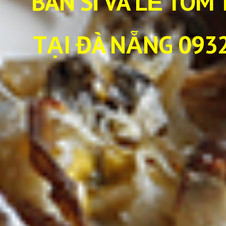
BÁN SỈ VÀ LẺ TÔM 
TẠI ĐÀ NẴNG 0932