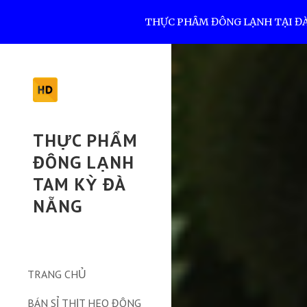
THỰC PHẨM ĐÔNG LẠNH TẠI ĐÀ N
Sk
THỰC PHẨM
ĐÔNG LẠNH
TAM KỲ ĐÀ
NẴNG
TRANG CHỦ
BÁN SỈ THỊT HEO ĐÔNG