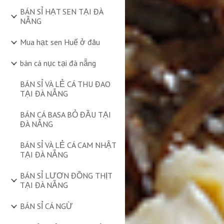
BÁN SỈ HẠT SEN TẠI ĐÀ
NẴNG
Mua hạt sen Huế ở đâu
bán cá nục tại đà nẵng
BÁN SỈ VÀ LẺ CÁ THU ĐAO
TẠI ĐÀ NẴNG
BÁN CÁ BASA BỎ ĐẦU TẠI
ĐÀ NẴNG
BÁN SỈ VÀ LẺ CÁ CAM NHẬT
TẠI ĐÀ NẴNG
BÁN SỈ LƯƠN ĐỒNG THỊT
TẠI ĐÀ NẴNG
BÁN SỈ CÁ NGỪ