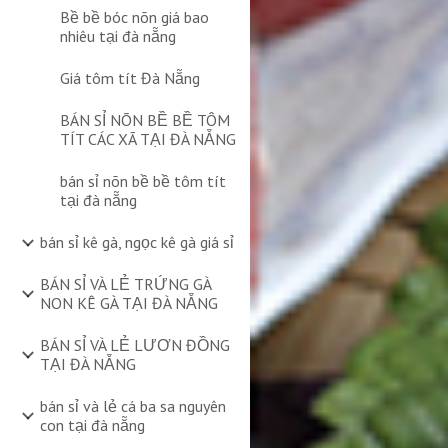
Bề bề bóc nõn giá bao
nhiêu tại đà nẵng
Giá tôm tít Đà Nẵng
BÁN SỈ NÕN BỀ BỀ TÔM
TÍT CÁC XÃ TẠI ĐÀ NẴNG
bán sỉ nõn bề bề tôm tít
tại đà nẵng
bán sỉ kê gà, ngọc kê gà giá sỉ
BÁN SỈ VÀ LẺ TRỨNG GÀ
NON KÊ GÀ TẠI ĐÀ NẴNG
BÁN SỈ VÀ LẺ LƯƠN ĐỒNG
TẠI ĐÀ NẴNG
bán sỉ và lẻ cá ba sa nguyên
con tại đà nẵng