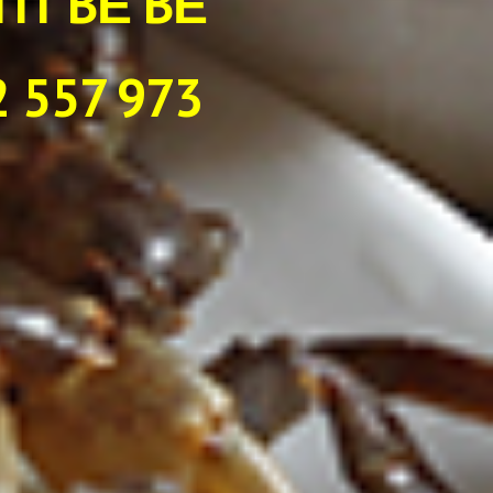
TÍT BỀ BỀ
 557 973