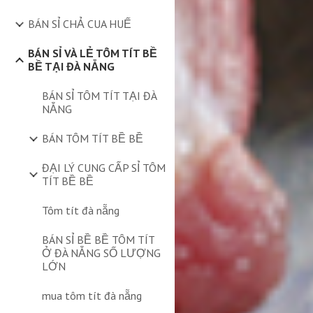
BÁN SỈ CHẢ CUA HUẾ
BÁN SỈ VÀ LẺ TÔM TÍT BỀ
BỀ TẠI ĐÀ NẴNG
BÁN SỈ TÔM TÍT TẠI ĐÀ
NẴNG
BÁN TÔM TÍT BỀ BỀ
ĐẠI LÝ CUNG CẤP SỈ TÔM
TÍT BỀ BỀ
Tôm tít đà nẵng
BÁN SỈ BỀ BỀ TÔM TÍT
Ở ĐÀ NẴNG SỐ LƯỢNG
LỚN
mua tôm tít đà nẵng