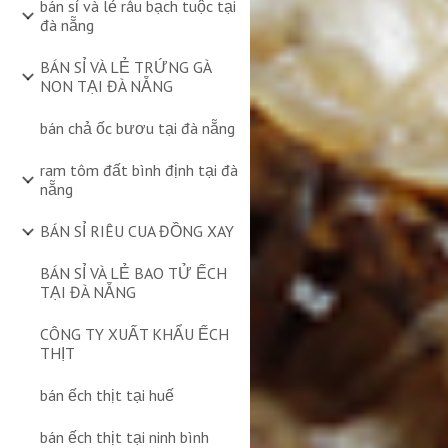
bán sỉ và lẻ râu bạch tuộc tại
đà nẵng
BÁN SỈ VÀ LẺ TRỨNG GÀ
NON TẠI ĐÀ NẴNG
bán chả ốc bươu tại đà nẵng
ram tôm đất bình định tại đà
nẵng
BÁN SỈ RIÊU CUA ĐỒNG XAY
BÁN SỈ VÀ LẺ BAO TỬ ẾCH
TẠI ĐÀ NẴNG
CÔNG TY XUẤT KHẨU ẾCH
THỊT
bán ếch thịt tại huế
bán ếch thịt tại ninh bình