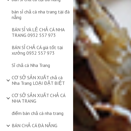
bán sỉ chả cá nha trang tại đà
nẵng
BÁN SỈ VÀ LẺ CHẢ CÁ NHA
TRANG 0932 557 973
BÁN SỈ CHẢ CÁ giá tốt tại
xưởng 0932 557 973
Sỉ chả cá Nha Trang
CƠ SỞ SẢN XUẤT chả cá
Nha Trang LOẠI ĐẶT BIỆT
CƠ SỞ SẢN XUẤT CHẢ CÁ
NHA TRANG
điểm bán chả cá nha trang
BÁN CHẢ CÁ ĐÀ NẴNG