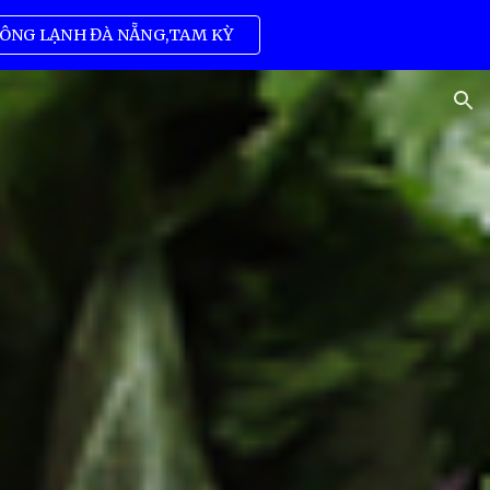
ÔNG LẠNH ĐÀ NẴNG,TAM KỲ
ion