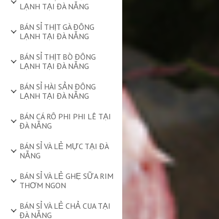
LẠNH TẠI ĐÀ NẴNG
BÁN SỈ THỊT GÀ ĐÔNG
LẠNH TẠI ĐÀ NẴNG
BÁN SỈ THỊT BÒ ĐÔNG
LẠNH TẠI ĐÀ NẴNG
BÁN SỈ HÀI SẢN ĐÔNG
LẠNH TẠI ĐÀ NẴNG
BÁN CÁ RÔ PHI PHI LÊ TẠI
ĐÀ NẴNG
BÁN SỈ VÀ LẺ MỰC TẠI ĐÀ
NẴNG
BÁN SỈ VÀ LẺ GHẸ SỮA RIM
THƠM NGON
BÁN SỈ VÀ LẺ CHẢ CUA TẠI
ĐÀ NẴNG