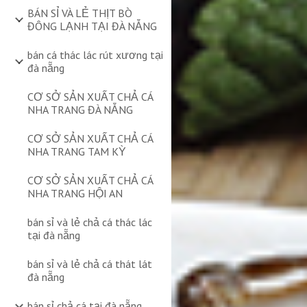
BÁN SỈ VÀ LẺ THỊT BÒ
ĐÔNG LẠNH TẠI ĐÀ NẴNG
bán cá thác lác rút xương tại
đà nẵng
CƠ SỞ SẢN XUẤT CHẢ CÁ
NHA TRANG ĐÀ NẴNG
CƠ SỞ SẢN XUẤT CHẢ CÁ
NHA TRANG TAM KỲ
CƠ SỞ SẢN XUẤT CHẢ CÁ
NHA TRANG HỘI AN
bán sỉ và lẻ chả cá thác lác
tại đà nẵng
bán sỉ và lẻ chả cá thát lát
đà nẵng
bán sỉ chả cá tại đà nẵng