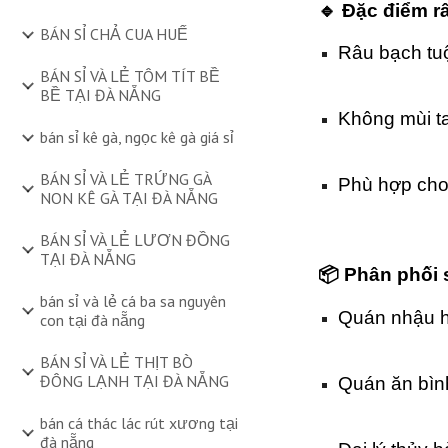
🔹 Đặc điểm r
BÁN SỈ CHẢ CUA HUẾ
Râu bạch tuộ
BÁN SỈ VÀ LẺ TÔM TÍT BỀ
BỀ TẠI ĐÀ NẴNG
Không mùi ta
bán sỉ kê gà, ngọc kê gà giá sỉ
BÁN SỈ VÀ LẺ TRỨNG GÀ
Phù hợp cho 
NON KÊ GÀ TẠI ĐÀ NẴNG
BÁN SỈ VÀ LẺ LƯƠN ĐỒNG
TẠI ĐÀ NẴNG
📦 Phân phối 
bán sỉ và lẻ cá ba sa nguyên
Quán nhậu h
con tại đà nẵng
BÁN SỈ VÀ LẺ THỊT BÒ
ĐÔNG LẠNH TẠI ĐÀ NẴNG
Quán ăn bìn
bán cá thác lác rút xương tại
đà nẵng