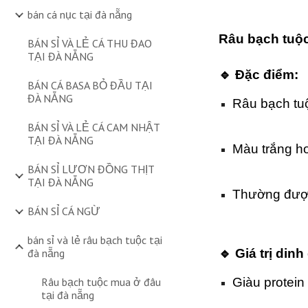
bán cá nục tại đà nẵng
Râu bạch tuộ
BÁN SỈ VÀ LẺ CÁ THU ĐAO
TẠI ĐÀ NẴNG
🔹 Đặc điểm:
BÁN CÁ BASA BỎ ĐẦU TẠI
ĐÀ NẴNG
Râu bạch tuộ
BÁN SỈ VÀ LẺ CÁ CAM NHẬT
TẠI ĐÀ NẴNG
Màu trắng hơ
BÁN SỈ LƯƠN ĐỒNG THỊT
TẠI ĐÀ NẴNG
Thường được
BÁN SỈ CÁ NGỪ
bán sỉ và lẻ râu bạch tuộc tại
🔹 Giá trị din
đà nẵng
Giàu protein 
Râu bạch tuộc mua ở đâu
tại đà nẵng