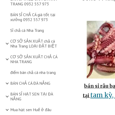
TRANG 0932 557 973
BÁN SỈ CHẢ CÁ giá tốt tại
xưởng 0932 557 973
Sỉ chả cá Nha Trang
CƠ SỞ SẢN XUẤT chả cá
Nha Trang LOẠI ĐẶT BIỆT
CƠ SỞ SẢN XUẤT CHẢ CÁ
NHA TRANG
điểm bán chả cá nha trang
BÁN CHẢ CÁ ĐÀ NẴNG
bán sỉ râu b
tam kỳ,
BÁN SỈ HẠT SEN TẠI ĐÀ
tại
NẴNG
Mua hạt sen Huế ở đâu