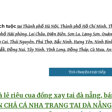
ch tuộc
Thành phố Hà Nội, Thành phố Hồ Chí Minh, 
tại
hố Hải phòng. Lai Châu, Điện Biên, Sơn La, Lạng Sơn, Quả
 Cai, Thái Nguyên, Phú Thọ, Bắc Ninh, Hưng Yên, Ninh Bình
k, Đồng Nai, Tây Ninh, Vĩnh Long, Đồng Tháp, Cà Mau, An
Trò chuyện trực tiếp
à lẻ riêu cua đồng xay tại đà nẵng
,
bá
N CHẢ CÁ NHA TRANG TẠI ĐÀ NẴN