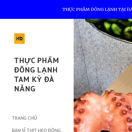
THỰC PHẨM ĐÔNG LẠNH TẠI ĐÀ N
Sk
THỰC PHẨM
ĐÔNG LẠNH
TAM KỲ ĐÀ
NẴNG
TRANG CHỦ
BÁN SỈ THỊT HEO ĐÔNG