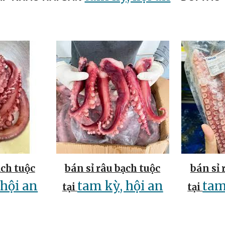
ạch tuộc
bán sỉ râu bạch tuộc
bán sỉ 
 hội an
tam kỳ, hội an
tam
tại
tại