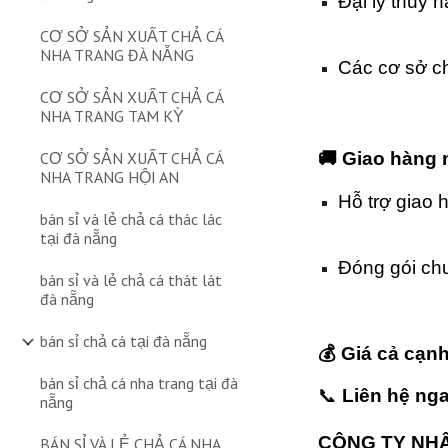
Đại lý thủy 
CƠ SỞ SẢN XUẤT CHẢ CÁ
NHA TRANG ĐÀ NẴNG
Các cơ sở c
CƠ SỞ SẢN XUẤT CHẢ CÁ
NHA TRANG TAM KỲ
🚚 Giao hàng 
CƠ SỞ SẢN XUẤT CHẢ CÁ
NHA TRANG HỘI AN
Hỗ trợ giao 
bán sỉ và lẻ chả cá thác lác
tại đà nẵng
Đóng gói ch
bán sỉ và lẻ chả cá thát lát
đà nẵng
bán sỉ chả cá tại đà nẵng
💰 Giá cả cạn
bán sỉ chả cá nha trang tại đà
📞
Liên hệ ng
nẵng
CÔNG TY NH
BÁN SỈ VÀ LẺ CHẢ CÁ NHA