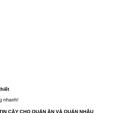
hiết
ng nhanh!
 TIN CẬY CHO QUÁN ĂN VÀ QUÁN NHẬU