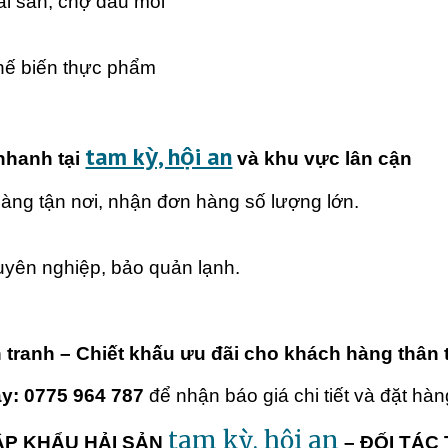
hải sản, chợ đầu mối
hế biến thực phẩm
tam kỳ, hội an
nhanh tại
và khu vực lân cận
hàng tận nơi, nhận đơn hàng số lượng lớn.
uyên nghiệp, bảo quản lạnh.
h tranh – Chiết khấu ưu đãi cho khách hàng thân t
ay: 0775 964 787
để nhận báo giá chi tiết và đặt hà
tam kỳ, hội an
ẬP KHẨU HẢI SẢN
– ĐỐI TÁC