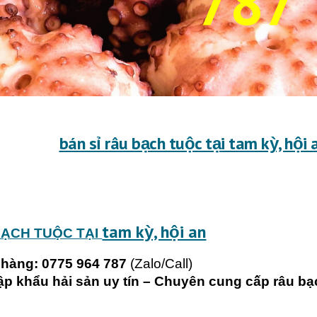
787
bán sỉ râu bạch tuộc tại tam kỳ, hộ
tam kỳ, hội an
BẠCH TUỘC TẠI
 hàng: 0775 964 787
(Zalo/Call)
ập khẩu hải sản uy tín – Chuyên cung cấp râu bạ