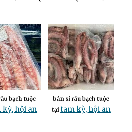
râu bạch tuộc
bán sỉ râu bạch tuộc
 kỳ, hội an
tam kỳ, hội an
tại