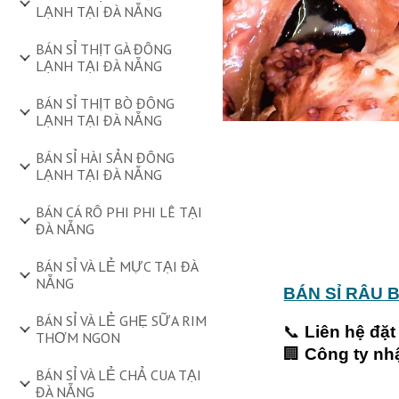
LẠNH TẠI ĐÀ NẴNG
BÁN SỈ THỊT GÀ ĐÔNG
LẠNH TẠI ĐÀ NẴNG
BÁN SỈ THỊT BÒ ĐÔNG
LẠNH TẠI ĐÀ NẴNG
BÁN SỈ HÀI SẢN ĐÔNG
LẠNH TẠI ĐÀ NẴNG
BÁN CÁ RÔ PHI PHI LÊ TẠI
ĐÀ NẴNG
BÁN SỈ VÀ LẺ MỰC TẠI ĐÀ
NẴNG
BÁN SỈ RÂU 
BÁN SỈ VÀ LẺ GHẸ SỮA RIM
📞
Liên hệ đặt
THƠM NGON
🏢
Công ty nh
BÁN SỈ VÀ LẺ CHẢ CUA TẠI
ĐÀ NẴNG