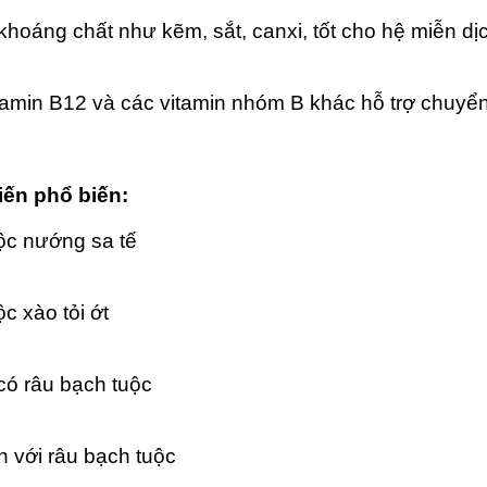
hoáng chất như kẽm, sắt, canxi, tốt cho hệ miễn d
tamin B12 và các vitamin nhóm B khác hỗ trợ chuyể
iến phổ biến:
ộc nướng sa tế
c xào tỏi ớt
có râu bạch tuộc
n với râu bạch tuộc