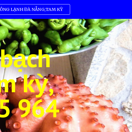
ÔNG LẠNH ĐÀ NẴNG,TAM KỲ
ion
 bạch
m kỳ,
5 964