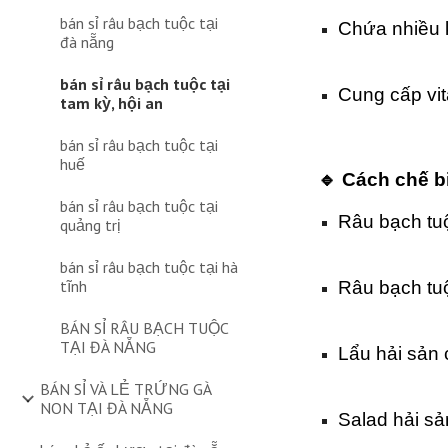
bán sỉ râu bạch tuộc tại
Chứa nhiều k
đà nẵng
bán sỉ râu bạch tuộc tại
Cung cấp vi
tam kỳ, hội an
bán sỉ râu bạch tuộc tại
huế
🔹 Cách chế b
bán sỉ râu bạch tuộc tại
Râu bạch tu
quảng trị
bán sỉ râu bạch tuộc tại hà
tĩnh
Râu bạch tuộ
BÁN SỈ RÂU BẠCH TUỘC
TẠI ĐÀ NẴNG
Lẩu hải sản 
BÁN SỈ VÀ LẺ TRỨNG GÀ
NON TẠI ĐÀ NẴNG
Salad hải sả