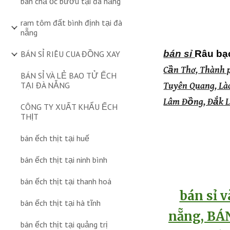
bán chả ốc bươu tại đà nẵng
ram tôm đất bình định tại đà
nẵng
bán sỉ
Râu bạ
BÁN SỈ RIÊU CUA ĐỒNG XAY
Cần Thơ, Thành p
BÁN SỈ VÀ LẺ BAO TỬ ẾCH
TẠI ĐÀ NẴNG
Tuyên Quang, Lào
Lâm Đồng, Đắk Lắ
CÔNG TY XUẤT KHẨU ẾCH
THỊT
bán ếch thịt tại huế
bán ếch thịt tại ninh bình
bán ếch thịt tại thanh hoá
bán sỉ v
bán ếch thịt tại hà tĩnh
nẵng, B
Á
bán ếch thịt tại quảng trị