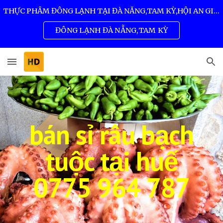
THỰC PHẨM ĐÔNG LẠNH TẠI ĐÀ NẴNG,TAM KỲ,HỘI AN GIÁ SỈ TỐT NHẤT 0932 557 973
Skip to main content
Skip to navigation
ĐÔNG LẠNH ĐÀ NẴNG,TAM KỲ
bán sỉ râu bạch
tuộc tại
huế
0775 964 787