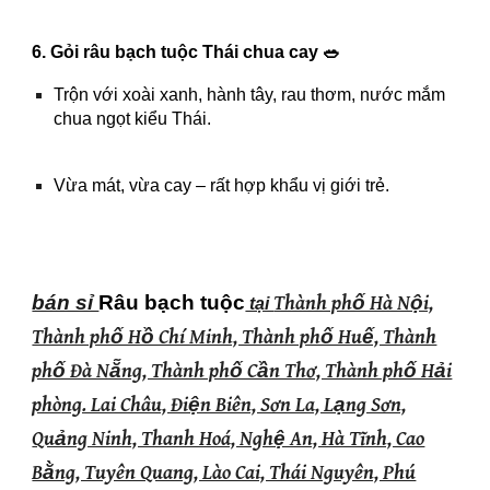
6. Gỏi râu bạch tuộc Thái chua cay 🥗
Trộn với xoài xanh, hành tây, rau thơm, nước mắm
chua ngọt kiểu Thái.
Vừa mát, vừa cay – rất hợp khẩu vị giới trẻ.
bán sỉ
Râu bạch tuộc
Thành phố Hà Nội,
tại
Thành phố Hồ Chí Minh, Thành phố Huế, Thành
phố Đà Nẵng, Thành phố Cần Thơ, Thành phố Hải
phòng. Lai Châu, Điện Biên, Sơn La, Lạng Sơn,
Quảng Ninh, Thanh Hoá, Nghệ An, Hà Tĩnh, Cao
Bằng, Tuyên Quang, Lào Cai, Thái Nguyên, Phú