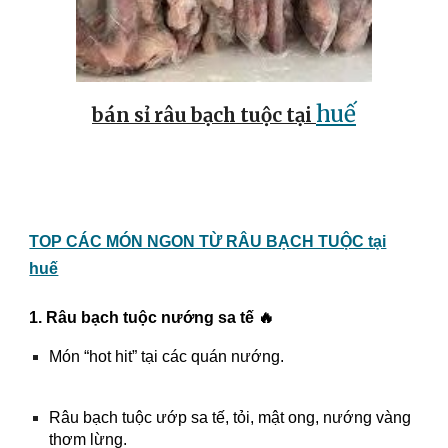
huế
bán sỉ râu bạch tuộc tại
TOP CÁC MÓN NGON TỪ RÂU BẠCH TUỘC tại
huế
1. Râu bạch tuộc nướng sa tế 🔥
Món “hot hit” tại các quán nướng.
Râu bạch tuộc ướp sa tế, tỏi, mật ong, nướng vàng
thơm lừng.