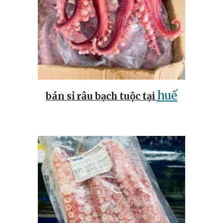
huế
bán sỉ râu bạch tuộc tại