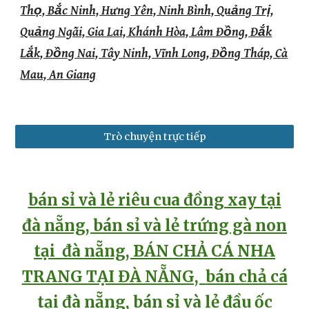
Thọ, Bắc Ninh, Hưng Yên, Ninh Bình, Quảng Trị,
Quảng Ngãi, Gia Lai, Khánh Hòa, Lâm Đồng, Đắk
Lắk, Đồng Nai, Tây Ninh, Vĩnh Long, Đồng Tháp, Cà
Mau, An Giang
Trò chuyện trực tiếp
bán sỉ và lẻ riêu cua đồng xay tại
đà nẵng
,
bán sỉ và lẻ
trứng gà non
tại đà nẵng, B
ÁN CHẢ CÁ NHA
TRANG TẠI ĐÀ NẴNG,
bán chả cá
tại đà nẵng
,
bán sỉ và lẻ
đầu ốc