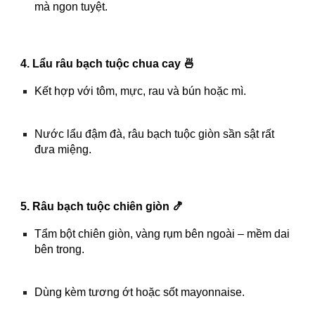
mà ngon tuyệt.
4. Lẩu râu bạch tuộc chua cay 🍜
Kết hợp với tôm, mực, rau và bún hoặc mì.
Nước lẩu đậm đà, râu bạch tuộc giòn sần sật rất
đưa miệng.
5. Râu bạch tuộc chiên giòn 🍤
Tẩm bột chiên giòn, vàng rụm bên ngoài – mềm dai
bên trong.
Dùng kèm tương ớt hoặc sốt mayonnaise.