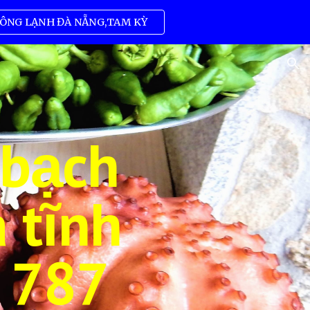
ÔNG LẠNH ĐÀ NẴNG,TAM KỲ
ion
 bạch
 tĩnh
 787