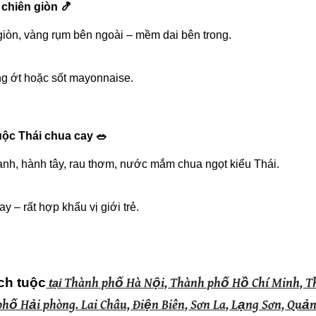
 chiên giòn 🍤
giòn, vàng rụm bên ngoài – mềm dai bên trong.
g ớt hoặc sốt mayonnaise.
tuộc Thái chua cay 🥗
xanh, hành tây, rau thơm, nước mắm chua ngọt kiểu Thái.
y – rất hợp khẩu vị giới trẻ.
ch tuộc
Thành phố Hà Nội, Thành phố Hồ Chí Minh, 
tại
hố Hải phòng. Lai Châu, Điện Biên, Sơn La, Lạng Sơn, Quả