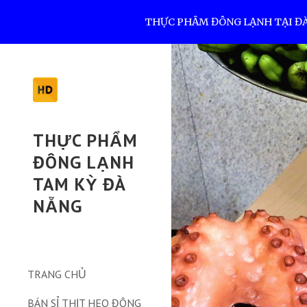
THỰC PHẨM ĐÔNG LẠNH TẠI ĐÀ N
Sk
THỰC PHẨM
ĐÔNG LẠNH
TAM KỲ ĐÀ
NẴNG
TRANG CHỦ
BÁN SỈ THỊT HEO ĐÔNG