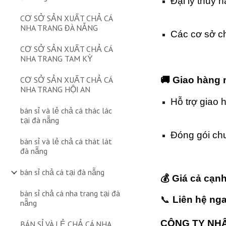
Đại lý thủy 
CƠ SỞ SẢN XUẤT CHẢ CÁ
NHA TRANG ĐÀ NẴNG
Các cơ sở c
CƠ SỞ SẢN XUẤT CHẢ CÁ
NHA TRANG TAM KỲ
🚚 Giao hàng 
CƠ SỞ SẢN XUẤT CHẢ CÁ
NHA TRANG HỘI AN
Hỗ trợ giao 
bán sỉ và lẻ chả cá thác lác
tại đà nẵng
Đóng gói ch
bán sỉ và lẻ chả cá thát lát
đà nẵng
bán sỉ chả cá tại đà nẵng
💰 Giá cả cạn
bán sỉ chả cá nha trang tại đà
📞
Liên hệ ng
nẵng
CÔNG TY NH
BÁN SỈ VÀ LẺ CHẢ CÁ NHA