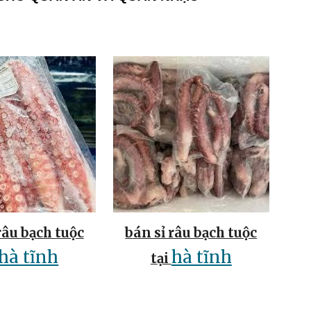
râu bạch tuộc
bán sỉ râu bạch tuộc
hà tĩnh
hà tĩnh
tại