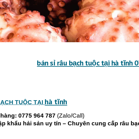
bán sỉ râu bạch tuộc tại
hà tĩnh
0
hà tĩnh
BẠCH TUỘC TẠI
 hàng: 0775 964 787
(Zalo/Call)
ập khẩu hải sản uy tín – Chuyên cung cấp râu bạ