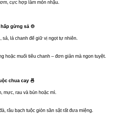
thơm, cực hợp làm món nhậu.
 hấp gừng sả 🍲
sả, lá chanh để giữ vị ngọt tự nhiên.
hoặc muối tiêu chanh – đơn giản mà ngon tuyệt.
tuộc chua cay 🍜
m, mực, rau và bún hoặc mì.
à, râu bạch tuộc giòn sần sật rất đưa miệng.