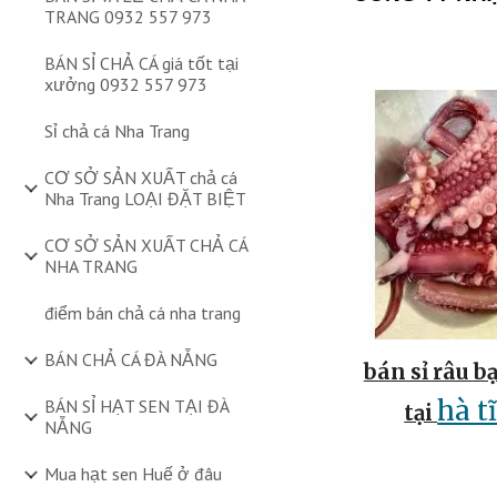
TRANG 0932 557 973
BÁN SỈ CHẢ CÁ giá tốt tại
xưởng 0932 557 973
Sỉ chả cá Nha Trang
CƠ SỞ SẢN XUẤT chả cá
Nha Trang LOẠI ĐẶT BIỆT
CƠ SỞ SẢN XUẤT CHẢ CÁ
NHA TRANG
điểm bán chả cá nha trang
BÁN CHẢ CÁ ĐÀ NẴNG
bán sỉ râu b
hà t
BÁN SỈ HẠT SEN TẠI ĐÀ
tại
NẴNG
Mua hạt sen Huế ở đâu