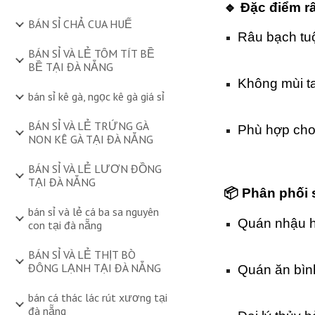
🔹 Đặc điểm r
BÁN SỈ CHẢ CUA HUẾ
Râu bạch tuộ
BÁN SỈ VÀ LẺ TÔM TÍT BỀ
BỀ TẠI ĐÀ NẴNG
Không mùi ta
bán sỉ kê gà, ngọc kê gà giá sỉ
BÁN SỈ VÀ LẺ TRỨNG GÀ
Phù hợp cho 
NON KÊ GÀ TẠI ĐÀ NẴNG
BÁN SỈ VÀ LẺ LƯƠN ĐỒNG
TẠI ĐÀ NẴNG
📦 Phân phối 
bán sỉ và lẻ cá ba sa nguyên
Quán nhậu h
con tại đà nẵng
BÁN SỈ VÀ LẺ THỊT BÒ
ĐÔNG LẠNH TẠI ĐÀ NẴNG
Quán ăn bìn
bán cá thác lác rút xương tại
đà nẵng