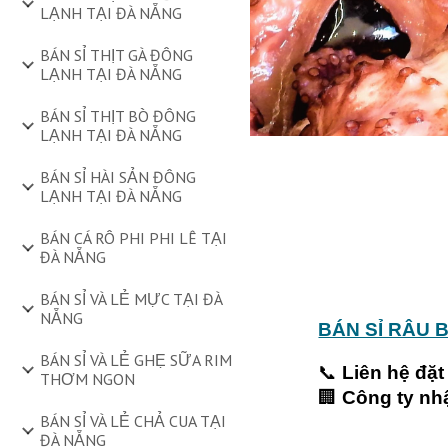
LẠNH TẠI ĐÀ NẴNG
BÁN SỈ THỊT GÀ ĐÔNG
LẠNH TẠI ĐÀ NẴNG
BÁN SỈ THỊT BÒ ĐÔNG
LẠNH TẠI ĐÀ NẴNG
BÁN SỈ HÀI SẢN ĐÔNG
LẠNH TẠI ĐÀ NẴNG
BÁN CÁ RÔ PHI PHI LÊ TẠI
ĐÀ NẴNG
BÁN SỈ VÀ LẺ MỰC TẠI ĐÀ
NẴNG
BÁN SỈ RÂU 
BÁN SỈ VÀ LẺ GHẸ SỮA RIM
📞
Liên hệ đặt
THƠM NGON
🏢
Công ty nh
BÁN SỈ VÀ LẺ CHẢ CUA TẠI
ĐÀ NẴNG