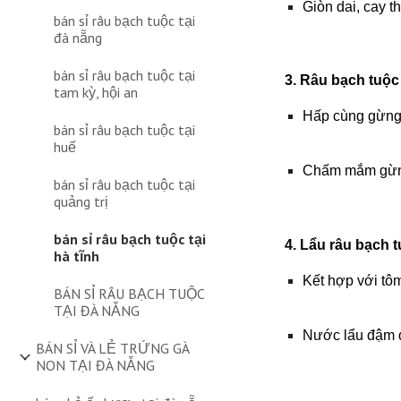
Giòn dai, cay 
bán sỉ râu bạch tuộc tại
đà nẵng
bán sỉ râu bạch tuộc tại
3. Râu bạch tuộc
tam kỳ, hội an
Hấp cùng gừng, 
bán sỉ râu bạch tuộc tại
huế
Chấm mắm gừng 
bán sỉ râu bạch tuộc tại
quảng trị
bán sỉ râu bạch tuộc tại
4. Lẩu râu bạch 
hà tĩnh
Kết hợp với tô
BÁN SỈ RÂU BẠCH TUỘC
TẠI ĐÀ NẴNG
Nước lẩu đậm đ
BÁN SỈ VÀ LẺ TRỨNG GÀ
NON TẠI ĐÀ NẴNG