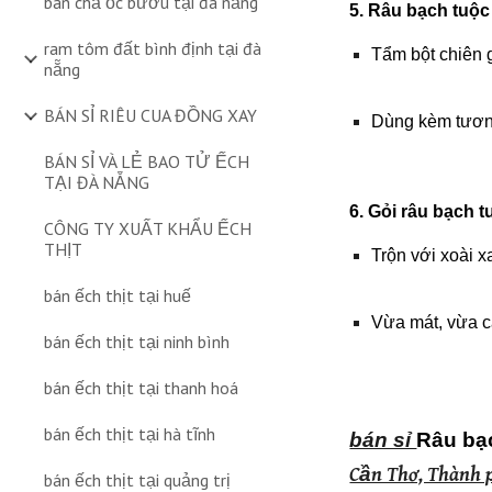
bán chả ốc bươu tại đà nẵng
5. Râu bạch tuộc
ram tôm đất bình định tại đà
Tẩm bột chiên 
nẵng
BÁN SỈ RIÊU CUA ĐỒNG XAY
Dùng kèm tươn
BÁN SỈ VÀ LẺ BAO TỬ ẾCH
TẠI ĐÀ NẴNG
6. Gỏi râu bạch 
CÔNG TY XUẤT KHẨU ẾCH
THỊT
Trộn với xoài 
bán ếch thịt tại huế
Vừa mát, vừa ca
bán ếch thịt tại ninh bình
bán ếch thịt tại thanh hoá
bán ếch thịt tại hà tĩnh
bán sỉ
Râu bạ
Cần Thơ, Thành p
bán ếch thịt tại quảng trị