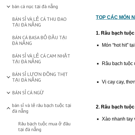
bán cá nục tại đà nẵng
TOP CÁC MÓN 
BÁN SỈ VÀ LẺ CÁ THU ĐAO
TẠI ĐÀ NẴNG
1. Râu bạch tuộc
BÁN CÁ BASA BỎ ĐẦU TẠI
ĐÀ NẴNG
Món “hot hit” t
BÁN SỈ VÀ LẺ CÁ CAM NHẬT
TẠI ĐÀ NẴNG
Râu bạch tuộc 
BÁN SỈ LƯƠN ĐỒNG THỊT
TẠI ĐÀ NẴNG
Vị cay cay, thơ
BÁN SỈ CÁ NGỪ
bán sỉ và lẻ râu bạch tuộc tại
2. Râu bạch tuộc 
đà nẵng
Xào nhanh tay v
Râu bạch tuộc mua ở đâu
tại đà nẵng