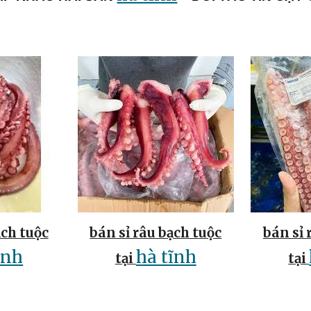
ạch tuộc
bán sỉ râu bạch tuộc
bán sỉ 
ĩnh
hà tĩnh
tại
tại