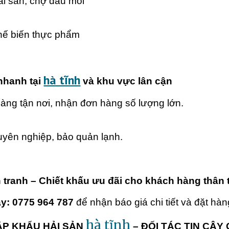
hải sản, chợ đầu mối
hế biến thực phẩm
hà tĩnh
nhanh tại
và khu vực lân cận
hàng tận nơi, nhận đơn hàng số lượng lớn.
uyên nghiệp, bảo quản lạnh.
h tranh – Chiết khấu ưu đãi cho khách hàng thân t
ay: 0775 964 787
để nhận báo giá chi tiết và đặt hà
hà tĩnh
ẬP KHẨU HẢI SẢN
– ĐỐI TÁC TIN CẬ