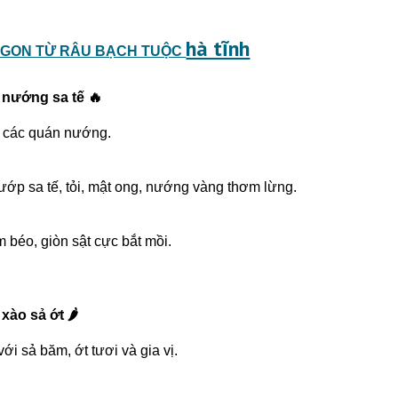
hà tĩnh
NGON TỪ RÂU BẠCH TUỘC
 nướng sa tế 🔥
ại các quán nướng.
ướp sa tế, tỏi, mật ong, nướng vàng thơm lừng.
m béo, giòn sật cực bắt mồi.
xào sả ớt 🌶️
ới sả băm, ớt tươi và gia vị.