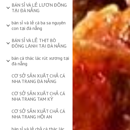
BÁN SỈ VÀ LẺ LƯƠN ĐỒNG
TẠI ĐÀ NẴNG
bán sỉ và lẻ cá ba sa nguyên
con tại đà nẵng
BÁN SỈ VÀ LẺ THỊT BÒ
ĐÔNG LẠNH TẠI ĐÀ NẴNG
bán cá thác lác rút xương tại
đà nẵng
CƠ SỞ SẢN XUẤT CHẢ CÁ
NHA TRANG ĐÀ NẴNG
CƠ SỞ SẢN XUẤT CHẢ CÁ
NHA TRANG TAM KỲ
CƠ SỞ SẢN XUẤT CHẢ CÁ
NHA TRANG HỘI AN
bán sỉ và lẻ chả cá thác lác