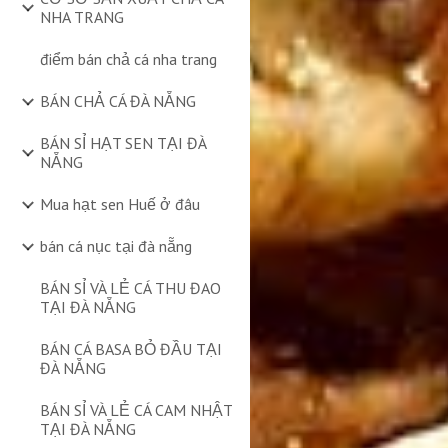
NHA TRANG
điểm bán chả cá nha trang
BÁN CHẢ CÁ ĐÀ NẴNG
BÁN SỈ HẠT SEN TẠI ĐÀ
NẴNG
Mua hạt sen Huế ở đâu
bán cá nục tại đà nẵng
BÁN SỈ VÀ LẺ CÁ THU ĐAO
TẠI ĐÀ NẴNG
BÁN CÁ BASA BỎ ĐẦU TẠI
ĐÀ NẴNG
BÁN SỈ VÀ LẺ CÁ CAM NHẬT
TẠI ĐÀ NẴNG