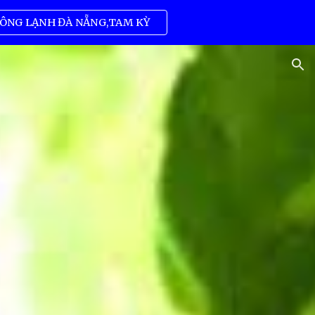
ÔNG LẠNH ĐÀ NẴNG,TAM KỲ
ion