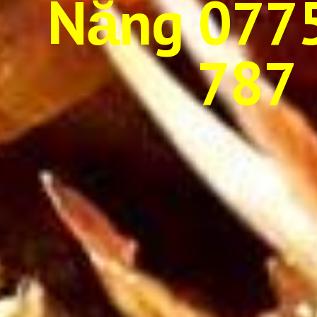
Nẵng 077
787