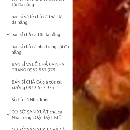
tại đà nẵng
bán sỉ và lẻ chả cá thát lát
đà nẵng
bán sỉ chả cá tại đà nẵng
bán sỉ chả cá nha trang tại đà
nẵng
BÁN SỈ VÀ LẺ CHẢ CÁ NHA
TRANG 0932 557 973
BÁN SỈ CHẢ CÁ giá tốt tại
xưởng 0932 557 973
Sỉ chả cá Nha Trang
CƠ SỞ SẢN XUẤT chả cá
Nha Trang LOẠI ĐẶT BIỆT
CƠ SỞ SẢN XUẤT CHẢ CÁ