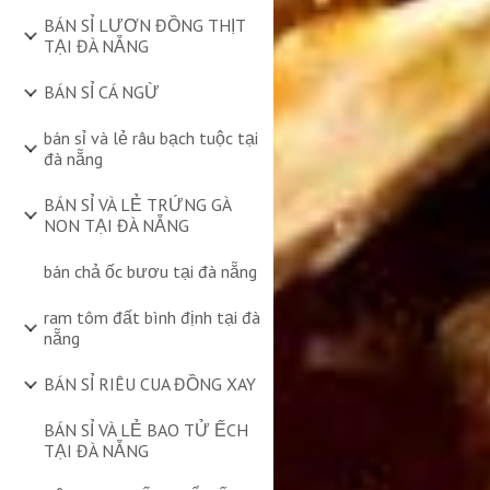
BÁN SỈ LƯƠN ĐỒNG THỊT
TẠI ĐÀ NẴNG
BÁN SỈ CÁ NGỪ
bán sỉ và lẻ râu bạch tuộc tại
đà nẵng
BÁN SỈ VÀ LẺ TRỨNG GÀ
NON TẠI ĐÀ NẴNG
bán chả ốc bươu tại đà nẵng
ram tôm đất bình định tại đà
nẵng
BÁN SỈ RIÊU CUA ĐỒNG XAY
BÁN SỈ VÀ LẺ BAO TỬ ẾCH
TẠI ĐÀ NẴNG