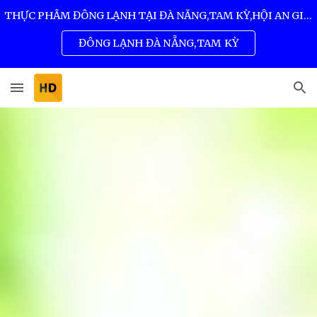
THỰC PHẨM ĐÔNG LẠNH TẠI ĐÀ NẴNG,TAM KỲ,HỘI AN GIÁ SỈ TỐT NHẤT 0932 557 973
Skip to main content
Skip to navigation
ĐÔNG LẠNH ĐÀ NẴNG,TAM KỲ