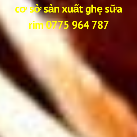
cơ sở sản xuất ghẹ sữa
rim 0775 964 787