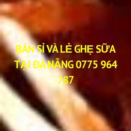
BÁN SỈ VÀ LẺ GHẸ SỮA
TẠI ĐÀ NẴNG 0775 964
787