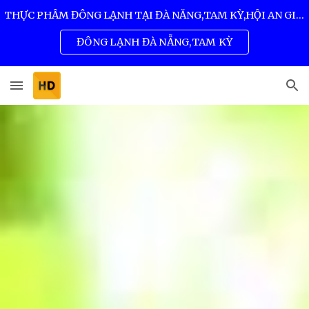
THỰC PHẨM ĐÔNG LẠNH TẠI ĐÀ NẴNG,TAM KỲ,HỘI AN GIÁ SỈ TỐT NHẤT 0932 557 973
Skip to main content
Skip to navigation
ĐÔNG LẠNH ĐÀ NẴNG,TAM KỲ