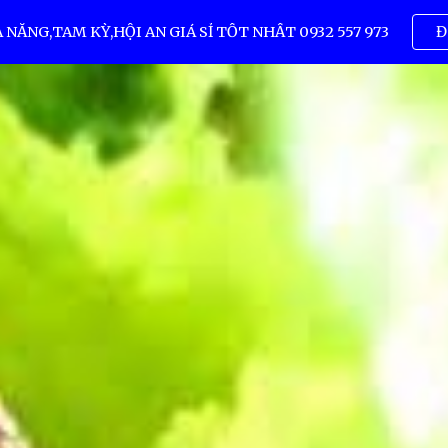
ẴNG,TAM KỲ,HỘI AN GIÁ SỈ TỐT NHẤT 0932 557 973
Đ
ip to main content
Skip to navigat