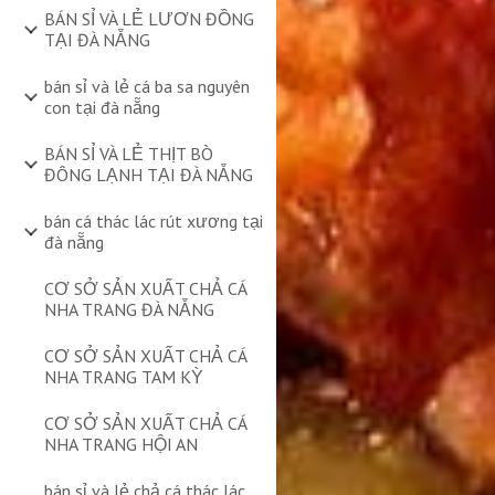
BÁN SỈ VÀ LẺ LƯƠN ĐỒNG
TẠI ĐÀ NẴNG
bán sỉ và lẻ cá ba sa nguyên
con tại đà nẵng
BÁN SỈ VÀ LẺ THỊT BÒ
ĐÔNG LẠNH TẠI ĐÀ NẴNG
bán cá thác lác rút xương tại
đà nẵng
CƠ SỞ SẢN XUẤT CHẢ CÁ
NHA TRANG ĐÀ NẴNG
CƠ SỞ SẢN XUẤT CHẢ CÁ
NHA TRANG TAM KỲ
CƠ SỞ SẢN XUẤT CHẢ CÁ
NHA TRANG HỘI AN
bán sỉ và lẻ chả cá thác lác