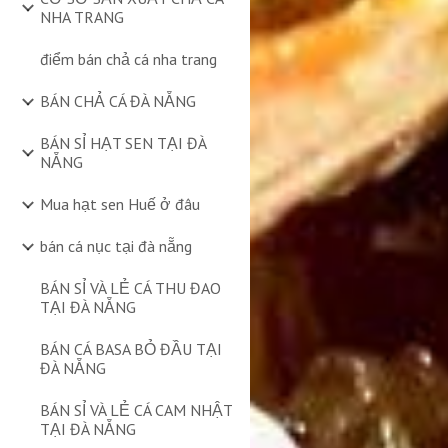
NHA TRANG
điểm bán chả cá nha trang
BÁN CHẢ CÁ ĐÀ NẴNG
BÁN SỈ HẠT SEN TẠI ĐÀ
NẴNG
Mua hạt sen Huế ở đâu
bán cá nục tại đà nẵng
BÁN SỈ VÀ LẺ CÁ THU ĐAO
TẠI ĐÀ NẴNG
BÁN CÁ BASA BỎ ĐẦU TẠI
ĐÀ NẴNG
BÁN SỈ VÀ LẺ CÁ CAM NHẬT
TẠI ĐÀ NẴNG