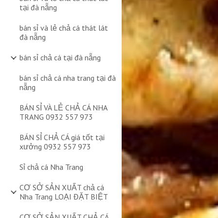
tại đà nẵng
bán sỉ và lẻ chả cá thát lát
đà nẵng
bán sỉ chả cá tại đà nẵng
bán sỉ chả cá nha trang tại đà
nẵng
BÁN SỈ VÀ LẺ CHẢ CÁ NHA
TRANG 0932 557 973
BÁN SỈ CHẢ CÁ giá tốt tại
xưởng 0932 557 973
Sỉ chả cá Nha Trang
CƠ SỞ SẢN XUẤT chả cá
Nha Trang LOẠI ĐẶT BIỆT
CƠ SỞ SẢN XUẤT CHẢ CÁ