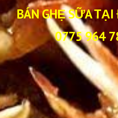
BÁN GHẸ SỮA TẠI
0775 964 7