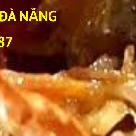
 ĐÀ NẴNG
87