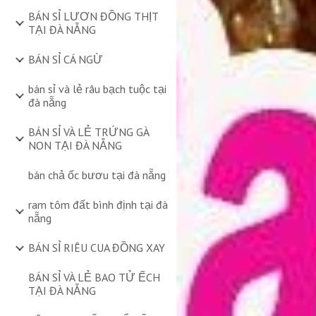
BÁN SỈ LƯƠN ĐỒNG THỊT
TẠI ĐÀ NẴNG
BÁN SỈ CÁ NGỪ
bán sỉ và lẻ râu bạch tuộc tại
đà nẵng
BÁN SỈ VÀ LẺ TRỨNG GÀ
NON TẠI ĐÀ NẴNG
bán chả ốc bươu tại đà nẵng
ram tôm đất bình định tại đà
nẵng
BÁN SỈ RIÊU CUA ĐỒNG XAY
BÁN SỈ VÀ LẺ BAO TỬ ẾCH
TẠI ĐÀ NẴNG