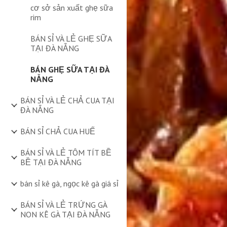
cơ sở sản xuất ghẹ sữa
rim
BÁN SỈ VÀ LẺ GHẸ SỮA
TẠI ĐÀ NẴNG
BÁN GHẸ SỮA TẠI ĐÀ
NẴNG
BÁN SỈ VÀ LẺ CHẢ CUA TẠI
ĐÀ NẴNG
BÁN SỈ CHẢ CUA HUẾ
BÁN SỈ VÀ LẺ TÔM TÍT BỀ
BỀ TẠI ĐÀ NẴNG
bán sỉ kê gà, ngọc kê gà giá sỉ
BÁN SỈ VÀ LẺ TRỨNG GÀ
NON KÊ GÀ TẠI ĐÀ NẴNG