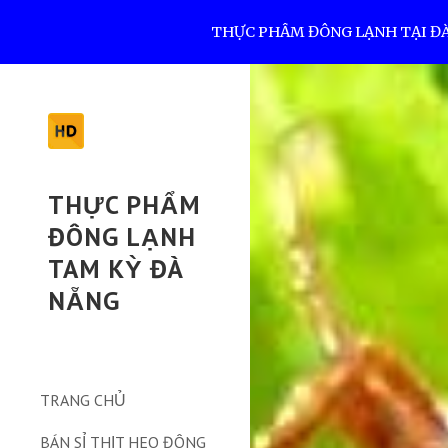
THỰC PHẨM ĐÔNG LẠNH TẠI ĐÀ N
Sk
THỰC PHẨM
ĐÔNG LẠNH
TAM KỲ ĐÀ
NẴNG
TRANG CHỦ
BÁN SỈ THỊT HEO ĐÔNG