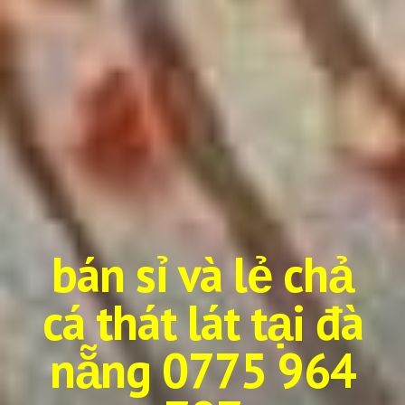
bán sỉ và lẻ chả
cá thá
t
lá
t
tại đà
nẵng 0775 964