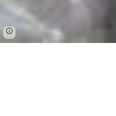
bán sỉ và lẻ chả cá thát lá
t
tại
đà nẵng 0775 964 787
chuyên cung cấp chả cá thá
t
lá
t
tại đà
nẵng cho quán ăn,quán cơm,quán
bún,trường học,quán nhậu...tại đà nẵng
0775 964 787