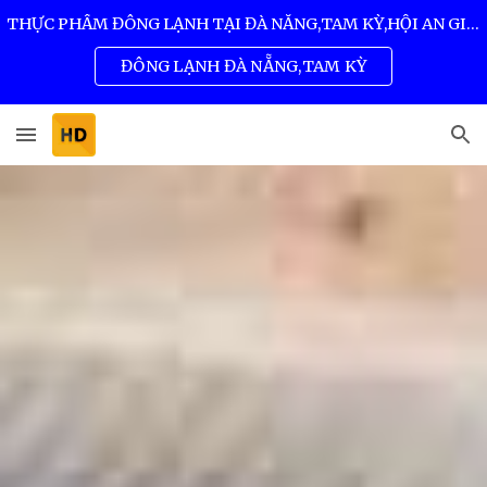
THỰC PHẨM ĐÔNG LẠNH TẠI ĐÀ NẴNG,TAM KỲ,HỘI AN GIÁ SỈ TỐT NHẤT 0932 557 973
Skip to main content
Skip to navigation
ĐÔNG LẠNH ĐÀ NẴNG,TAM KỲ