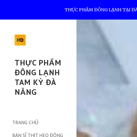
THỰC PHẨM ĐÔNG LẠNH TẠI ĐÀ N
Sk
THỰC PHẨM
ĐÔNG LẠNH
TAM KỲ ĐÀ
NẴNG
TRANG CHỦ
BÁN SỈ THỊT HEO ĐÔNG