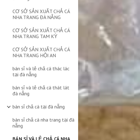
CƠ SỞ SẢN XUẤT CHẢ CÁ
NHA TRANG ĐÀ NẴNG
CƠ SỞ SẢN XUẤT CHẢ CÁ
NHA TRANG TAM KỲ
CƠ SỞ SẢN XUẤT CHẢ CÁ
NHA TRANG HỘI AN
bán sỉ và lẻ chả cá thác lác
tại đà nẵng
bán sỉ và lẻ chả cá thát lát
đà nẵng
bán sỉ chả cá tại đà nẵng
bán sỉ chả cá nha trang tại đà
nẵng
BÁN SỈ VÀ LẺ CHẢ CÁ NHA