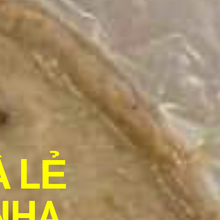
À LẺ
NHA