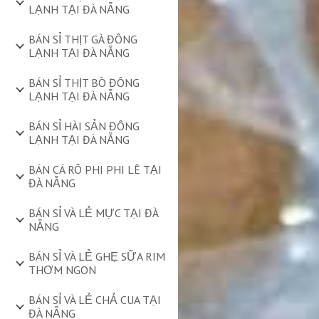
LẠNH TẠI ĐÀ NẴNG
BÁN SỈ THỊT GÀ ĐÔNG
LẠNH TẠI ĐÀ NẴNG
BÁN SỈ THỊT BÒ ĐÔNG
LẠNH TẠI ĐÀ NẴNG
BÁN SỈ HÀI SẢN ĐÔNG
LẠNH TẠI ĐÀ NẴNG
BÁN CÁ RÔ PHI PHI LÊ TẠI
ĐÀ NẴNG
BÁN SỈ VÀ LẺ MỰC TẠI ĐÀ
NẴNG
BÁN SỈ VÀ LẺ GHẸ SỮA RIM
THƠM NGON
BÁN SỈ VÀ LẺ CHẢ CUA TẠI
ĐÀ NẴNG