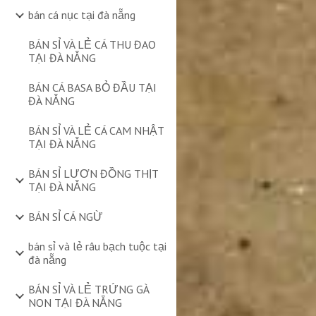
bán cá nục tại đà nẵng
BÁN SỈ VÀ LẺ CÁ THU ĐAO
TẠI ĐÀ NẴNG
BÁN CÁ BASA BỎ ĐẦU TẠI
ĐÀ NẴNG
BÁN SỈ VÀ LẺ CÁ CAM NHẬT
TẠI ĐÀ NẴNG
BÁN SỈ LƯƠN ĐỒNG THỊT
TẠI ĐÀ NẴNG
BÁN SỈ CÁ NGỪ
bán sỉ và lẻ râu bạch tuộc tại
đà nẵng
BÁN SỈ VÀ LẺ TRỨNG GÀ
NON TẠI ĐÀ NẴNG