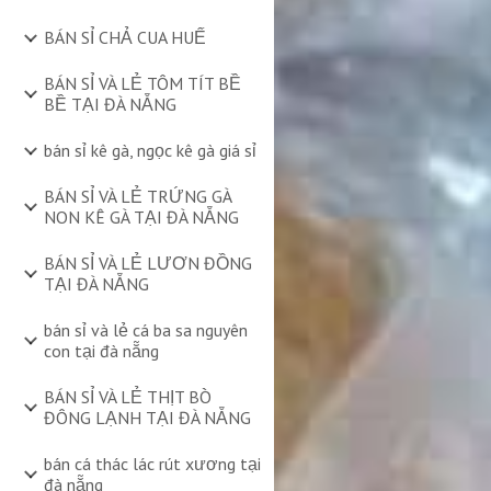
BÁN SỈ CHẢ CUA HUẾ
BÁN SỈ VÀ LẺ TÔM TÍT BỀ
BỀ TẠI ĐÀ NẴNG
bán sỉ kê gà, ngọc kê gà giá sỉ
BÁN SỈ VÀ LẺ TRỨNG GÀ
NON KÊ GÀ TẠI ĐÀ NẴNG
BÁN SỈ VÀ LẺ LƯƠN ĐỒNG
TẠI ĐÀ NẴNG
bán sỉ và lẻ cá ba sa nguyên
con tại đà nẵng
BÁN SỈ VÀ LẺ THỊT BÒ
ĐÔNG LẠNH TẠI ĐÀ NẴNG
bán cá thác lác rút xương tại
đà nẵng