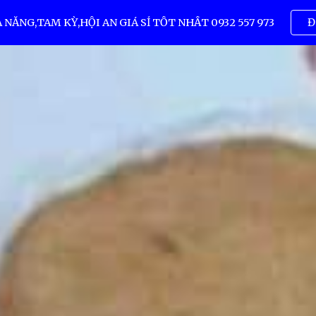
ẴNG,TAM KỲ,HỘI AN GIÁ SỈ TỐT NHẤT 0932 557 973
Đ
ip to main content
Skip to navigat