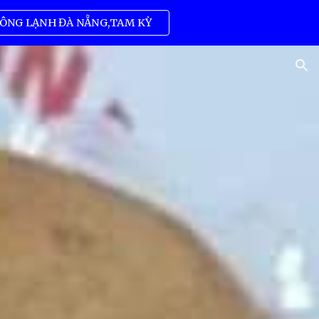
ÔNG LẠNH ĐÀ NẴNG,TAM KỲ
ion