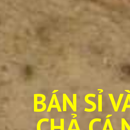
BÁN SỈ V
CHẢ CÁ 