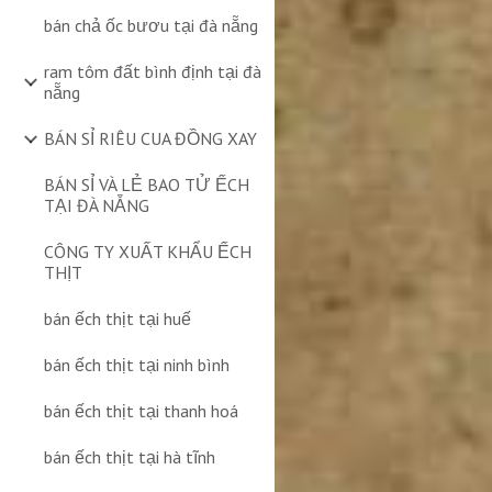
bán chả ốc bươu tại đà nẵng
ram tôm đất bình định tại đà
nẵng
BÁN SỈ RIÊU CUA ĐỒNG XAY
BÁN SỈ VÀ LẺ BAO TỬ ẾCH
TẠI ĐÀ NẴNG
CÔNG TY XUẤT KHẨU ẾCH
THỊT
bán ếch thịt tại huế
bán ếch thịt tại ninh bình
bán ếch thịt tại thanh hoá
bán ếch thịt tại hà tĩnh