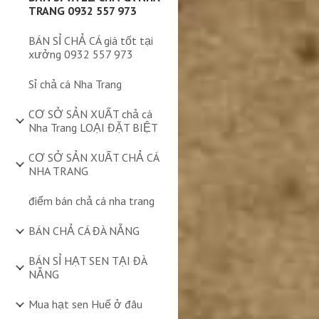
TRANG 0932 557 973
BÁN SỈ CHẢ CÁ giá tốt tại
xưởng 0932 557 973
Sỉ chả cá Nha Trang
CƠ SỞ SẢN XUẤT chả cá
Nha Trang LOẠI ĐẶT BIỆT
CƠ SỞ SẢN XUẤT CHẢ CÁ
NHA TRANG
điểm bán chả cá nha trang
BÁN CHẢ CÁ ĐÀ NẴNG
BÁN SỈ HẠT SEN TẠI ĐÀ
NẴNG
Mua hạt sen Huế ở đâu