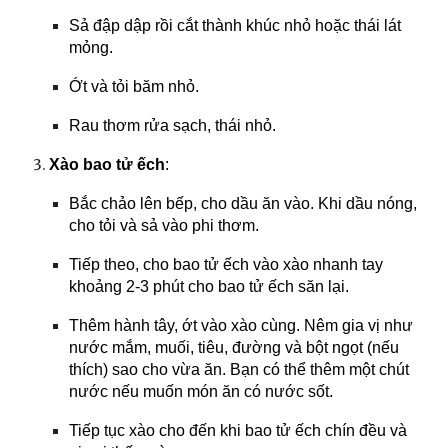
Sả đập dập rồi cắt thành khúc nhỏ hoặc thái lát
mỏng.
Ớt và tỏi băm nhỏ.
Rau thơm rửa sạch, thái nhỏ.
Xào bao tử ếch
:
Bắc chảo lên bếp, cho dầu ăn vào. Khi dầu nóng,
cho tỏi và sả vào phi thơm.
Tiếp theo, cho bao tử ếch vào xào nhanh tay
khoảng 2-3 phút cho bao tử ếch săn lại.
Thêm hành tây, ớt vào xào cùng. Nêm gia vị như
nước mắm, muối, tiêu, đường và bột ngọt (nếu
thích) sao cho vừa ăn. Bạn có thể thêm một chút
nước nếu muốn món ăn có nước sốt.
Tiếp tục xào cho đến khi bao tử ếch chín đều và