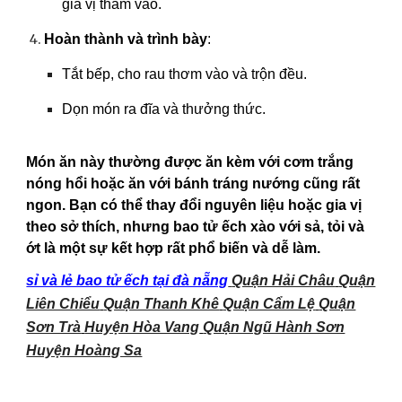
gia vị thấm vào.
Hoàn thành và trình bày
:
Tắt bếp, cho rau thơm vào và trộn đều.
Dọn món ra đĩa và thưởng thức.
Món ăn này thường được ăn kèm với cơm trắng
nóng hổi hoặc ăn với bánh tráng nướng cũng rất
ngon. Bạn có thể thay đổi nguyên liệu hoặc gia vị
theo sở thích, nhưng bao tử ếch xào với sả, tỏi và
ớt là một sự kết hợp rất phổ biến và dễ làm.
sỉ và lẻ bao tử ếch tại đà nẵng
Quận Hải Châu
Quận
Liên Chiểu
Quận Thanh Khê
Quận Cẩm Lệ
Quận
Sơn Trà
Huyện Hòa Vang
Quận Ngũ Hành Sơn
Huyện Hoàng Sa