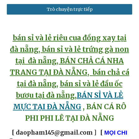
Trò chuyện trực tiếp
bán sỉ và lẻ riêu cua đồng xay tại
đà nẵng
,
bán sỉ và lẻ
trứng gà non
tại đà nẵng, B
ÁN CHẢ CÁ NHA
TRANG TẠI ĐÀ NẴNG,
bán chả cá
tại đà nẵng
,
bán sỉ và lẻ
đầu ốc
bươu tại đà nẵng
,
BÁN SỈ VÀ LẺ
MỰC TẠI ĐÀ NẴNG
, BÁN CÁ RÔ
PHI PHI LÊ TẠI ĐÀ NẴNG
[ daopham145@gmail.com ] [
MỌI CHI