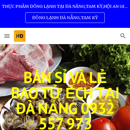
THỰC PHẨM ĐÔNG LẠNH TẠI ĐÀ NẴNG,TAM KỲ,HỘI AN GIÁ SỈ TỐT NHẤT 0932 557 973
Skip to main content
Skip to navigation
ĐÔNG LẠNH ĐÀ NẴNG,TAM KỲ
BÁN SỈ VÀ LẺ
BAO TỬ ẾCH TẠI
ĐÀ NẴNG 0932
557 973