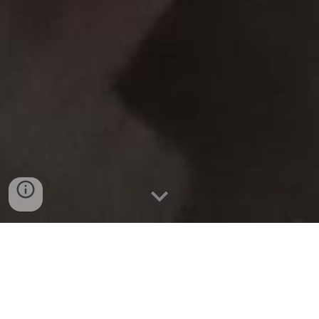
BÁN SỈ THỊT HEO SƯỜN VAI
BOSELER, VION TẠI ĐÀ
NẴNG