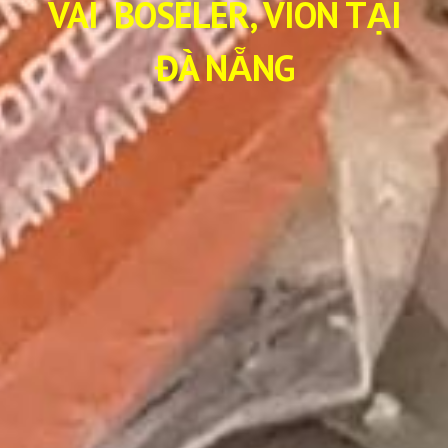
VAI BOSELER, VION TẠI
ĐÀ NẴNG