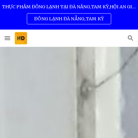
THỰC PHẨM ĐÔNG LẠNH TẠI ĐÀ NẴNG,TAM KỲ,HỘI AN GIÁ SỈ TỐT NHẤT 0932 557 973
Skip to main content
Skip to navigation
ĐÔNG LẠNH ĐÀ NẴNG,TAM KỲ