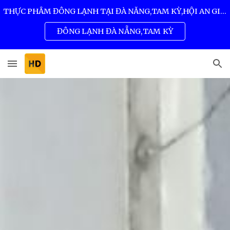
THỰC PHẨM ĐÔNG LẠNH TẠI ĐÀ NẴNG,TAM KỲ,HỘI AN GIÁ SỈ TỐT NHẤT 0932 557 973
Skip to main content
Skip to navigation
ĐÔNG LẠNH ĐÀ NẴNG,TAM KỲ