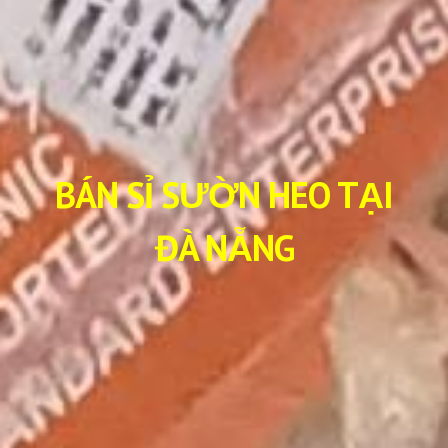
BÁN SỈ SƯỜN HEO TẠI
ĐÀ NẴNG