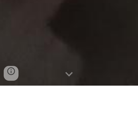
BÁN SỈ SƯỜN HEO TẠI
ĐÀ NẴNG