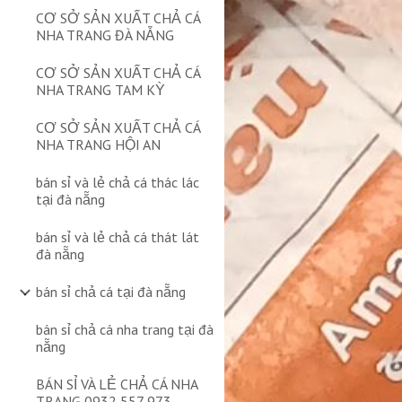
CƠ SỞ SẢN XUẤT CHẢ CÁ
NHA TRANG ĐÀ NẴNG
CƠ SỞ SẢN XUẤT CHẢ CÁ
NHA TRANG TAM KỲ
CƠ SỞ SẢN XUẤT CHẢ CÁ
NHA TRANG HỘI AN
bán sỉ và lẻ chả cá thác lác
tại đà nẵng
bán sỉ và lẻ chả cá thát lát
đà nẵng
bán sỉ chả cá tại đà nẵng
bán sỉ chả cá nha trang tại đà
nẵng
BÁN SỈ VÀ LẺ CHẢ CÁ NHA
TRANG 0932 557 973