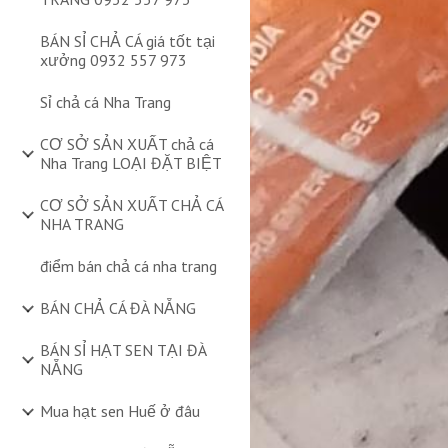
BÁN SỈ CHẢ CÁ giá tốt tại
xưởng 0932 557 973
Sỉ chả cá Nha Trang
CƠ SỞ SẢN XUẤT chả cá
Nha Trang LOẠI ĐẶT BIỆT
CƠ SỞ SẢN XUẤT CHẢ CÁ
NHA TRANG
điểm bán chả cá nha trang
BÁN CHẢ CÁ ĐÀ NẴNG
BÁN SỈ HẠT SEN TẠI ĐÀ
NẴNG
Mua hạt sen Huế ở đâu