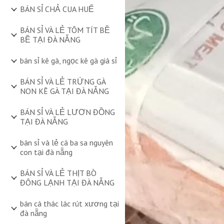
BÁN SỈ CHẢ CUA HUẾ
BÁN SỈ VÀ LẺ TÔM TÍT BỀ
BỀ TẠI ĐÀ NẴNG
bán sỉ kê gà, ngọc kê gà giá sỉ
BÁN SỈ VÀ LẺ TRỨNG GÀ
NON KÊ GÀ TẠI ĐÀ NẴNG
BÁN SỈ VÀ LẺ LƯƠN ĐỒNG
TẠI ĐÀ NẴNG
bán sỉ và lẻ cá ba sa nguyên
con tại đà nẵng
BÁN SỈ VÀ LẺ THỊT BÒ
ĐÔNG LẠNH TẠI ĐÀ NẴNG
bán cá thác lác rút xương tại
đà nẵng