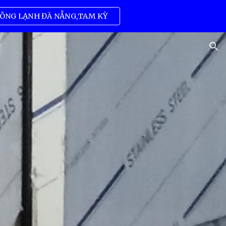
ÔNG LẠNH ĐÀ NẴNG,TAM KỲ
ion