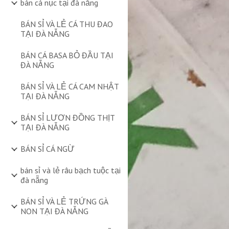
bán cá nục tại đà nẵng
BÁN SỈ VÀ LẺ CÁ THU ĐAO
TẠI ĐÀ NẴNG
BÁN CÁ BASA BỎ ĐẦU TẠI
ĐÀ NẴNG
BÁN SỈ VÀ LẺ CÁ CAM NHẬT
TẠI ĐÀ NẴNG
BÁN SỈ LƯƠN ĐỒNG THỊT
TẠI ĐÀ NẴNG
BÁN SỈ CÁ NGỪ
bán sỉ và lẻ râu bạch tuộc tại
đà nẵng
BÁN SỈ VÀ LẺ TRỨNG GÀ
NON TẠI ĐÀ NẴNG