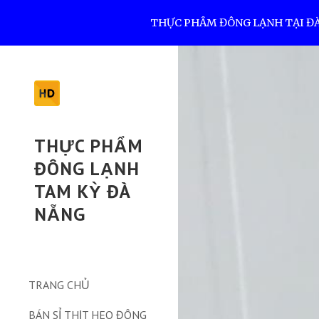
THỰC PHẨM ĐÔNG LẠNH TẠI ĐÀ N
Sk
THỰC PHẨM
ĐÔNG LẠNH
TAM KỲ ĐÀ
NẴNG
TRANG CHỦ
BÁN SỈ THỊT HEO ĐÔNG