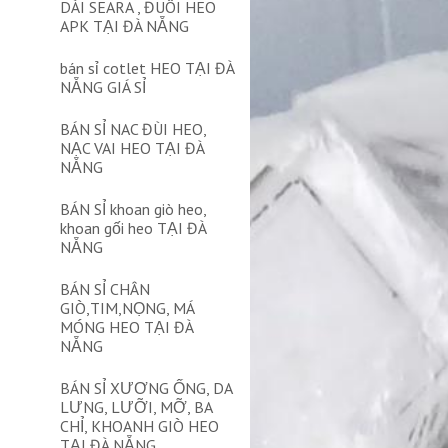
DÀI SEARA , ĐUÔI HEO
APK TẠI ĐÀ NẴNG
bán sỉ cotlet HEO TẠI ĐÀ
NẴNG GIÁ SỈ
BÁN SỈ NAC ĐÙI HEO,
NẠC VAI HEO TẠI ĐÀ
NẴNG
BÁN SỈ khoan giò heo,
khoan gối heo TẠI ĐÀ
NẴNG
BÁN SỈ CHÂN
GIÒ,TIM,NỌNG, MÁ
MÓNG HEO TẠI ĐÀ
NẴNG
BÁN SỈ XƯƠNG ỐNG, DA
LƯNG, LƯỠI, MỠ, BA
CHỈ, KHOANH GIÒ HEO
TẠI ĐÀ NẴNG