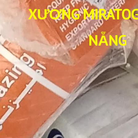
XƯƠNG MIRATOG
NẴNG