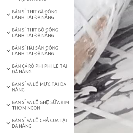
BÁN SỈ THỊT GÀ ĐÔNG
LẠNH TẠI ĐÀ NẴNG
BÁN SỈ THỊT BÒ ĐÔNG
LẠNH TẠI ĐÀ NẴNG
BÁN SỈ HÀI SẢN ĐÔNG
LẠNH TẠI ĐÀ NẴNG
BÁN CÁ RÔ PHI PHI LÊ TẠI
ĐÀ NẴNG
BÁN SỈ VÀ LẺ MỰC TẠI ĐÀ
NẴNG
BÁN SỈ VÀ LẺ GHẸ SỮA RIM
THƠM NGON
BÁN SỈ VÀ LẺ CHẢ CUA TẠI
ĐÀ NẴNG